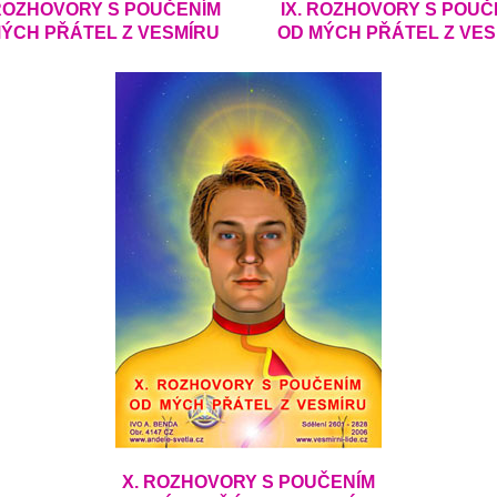
. ROZHOVORY S POUČENÍM
IX. ROZHOVORY S POUČ
ÝCH PŘÁTEL Z VESMÍRU
OD MÝCH PŘÁTEL Z VE
X. ROZHOVORY S POUČENÍM