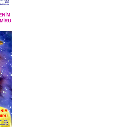
ENÍM
SMÍRU