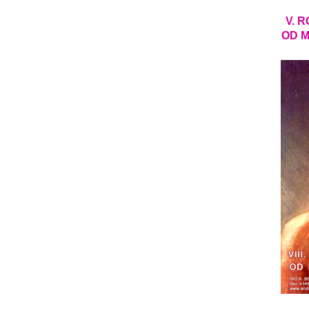
V. 
OD M