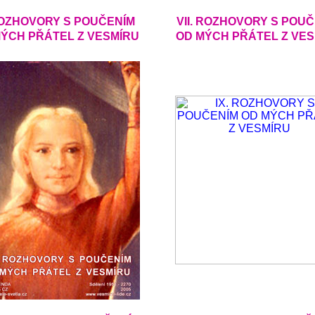
ROZHOVORY S POUČENÍM
VII. ROZHOVORY S POU
ÝCH PŘÁTEL Z VESMÍRU
OD MÝCH PŘÁTEL Z VE