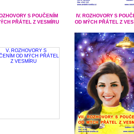
. ROZHOVORY S POUČENÍM
IV. ROZHOVORY S POUČ
ÝCH PŘÁTEL Z VESMÍRU
OD MÝCH PŘÁTEL Z VE