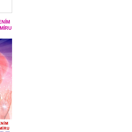
ENÍM
SMÍRU