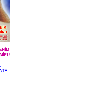
ENÍM
SMÍRU