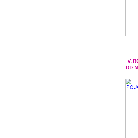
V. 
OD M