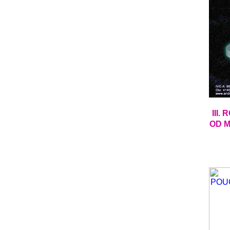
III
OD M