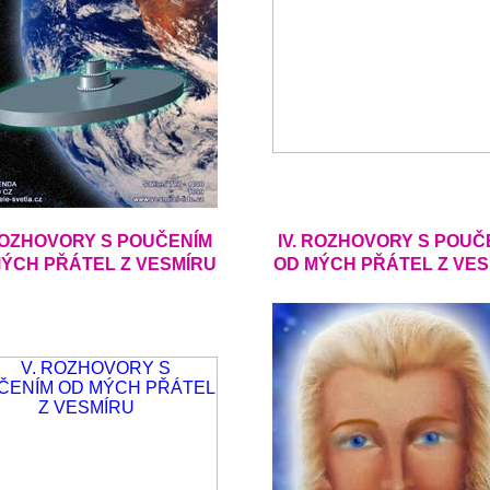
. ROZHOVORY S POUČENÍM
IV. ROZHOVORY S POUČ
ÝCH PŘÁTEL Z VESMÍRU
OD MÝCH PŘÁTEL Z VE