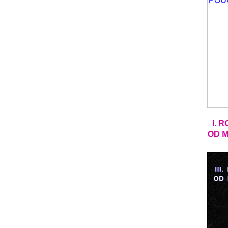
I. 
OD M