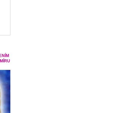
ENÍM
SMÍRU