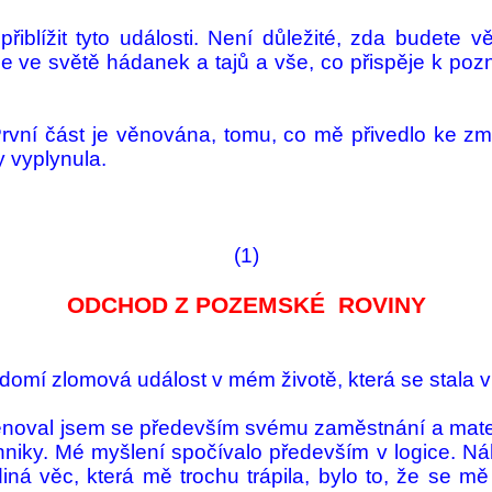
žit tyto události. Není důležité, zda bu­dete věři
e ve světě há­danek a tajů a vše, co přispěje k pozná
rvní část je vě­nována, tomu, co mě při­vedlo ke 
vy­ply­nula.
(1)
ODCHOD Z POZEMSKÉ ROVINY
omí zlo­mová událost v mém životě, která se stala v
 Věnoval jsem se pře­devším svému za­městnání a mate
h­niky. Mé myšlení spočí­valo především v logice. N
Jediná věc, která mě trochu trápila, bylo to, že se 