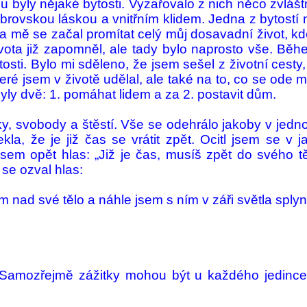
ly nějaké bytosti. Vy­za­řovalo z nich něco zvláštní
obrovskou lás­kou a vnitřním klidem. Jedna z bytostí
 a mě se začal promítat celý můj dosavadní život, kd
ota již zapomněl, ale tady bylo naprosto vše. Bě­hem
osti. Bylo mi sděleno, že jsem sešel z ži­votní cest
ré jsem v životě udělal, ale také na to, co se ode mn
 byly dvě: 1. pomáhat lidem a za 2. postavit dům.
ky, svo­body a štěstí. Vše se odeh­rálo jakoby v jed
řekla, že je již čas se vrátit zpět. Ocitl jsem se v
sem opět hlas: „Již je čas, musíš zpět do svého tě
se ozval hlas:
m nad své tělo a náhle jsem s ním v záři světla splyn
mozřejmě zá­žitky mohou být u každého je­dince tr