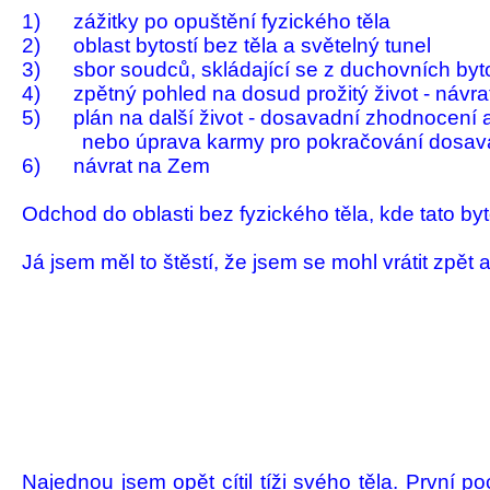
1) zážitky po opuštění fyzického těla
2) oblast bytostí bez těla a světelný tu­nel
3) sbor soudců, skládající se z duchov­ních byto
4) zpětný pohled na dosud prožitý život - návrat 
5) plán na další život - dosavadní zhod­nocení a 
nebo úprava karmy pro pokračování do­sa­va
6) návrat na Zem
Odchod do oblasti bez fyzického těla, kde tato byt
Já jsem měl to štěstí, že jsem se mohl vrátit zpět 
Najednou jsem opět cítil tíži svého těla. První po