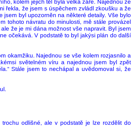
ho, kolem jejich těl byla velká záře. Na­jed­nou ze
 mi řekla, že jsem s úspěchem zvládl zkoušku a že
e jsem byl upozorněn na některé de­taily. Vše bylo
 to­hoto ná­vratu do minulosti, mě stále pro­vázel
y, ale že je mi dána možnost vše napravit. Byl jsem
e očekává. V pod­statě to byl jakýsi plán do další
nom okamžiku. Najed­nou se vše ko­lem rozjasnilo a
 jakémsi světelném víru a na­jed­nou jsem byl zpět
la.“ Stále jsem to nechápal a uvědomoval si, že
ul.
ochu odlišné, ale v podstatě je lze rozdělit do