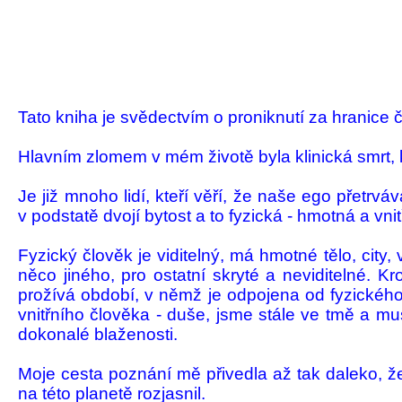
Tato kniha je svědectvím o proniknutí za hranice ča
Hlavním zlomem v mém životě byla klinická smrt, kt
Je již mnoho lidí, kteří věří, že naše ego přetrvá
v podstatě dvojí bytost a to fyzická - hmotná a vnit
Fyzický člověk je viditelný, má hmotné tělo, city
něco jiného, pro ostatní skryté a nevidi­telné. 
prožívá ob­dobí, v němž je odpojena od fyzického 
vnitřního člověka - duše, jsme stále ve tmě a m
doko­nalé blaženosti.
Moje cesta poznání mě přivedla až tak da­leko, ž
na této planetě rozjasnil.