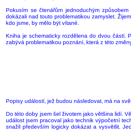
Pokusím se čtenářům jednoduchým způsobem přiblí
dokázali nad touto problematikou zamy­slet. Žijem
kdo jsme, by mělo být ví­tané.
Kniha je schematicky rozdělena do dvou částí. P
zabývá problematikou poznání, která z této změny 
Popisy událostí, jež budou následovat, má na svěd
Do této doby jsem šel životem jako vět­šina lidí.
událost jsem pracoval jako technik výpočetní tec
snažil přede­vším logicky dokázat a vy­světlit. 