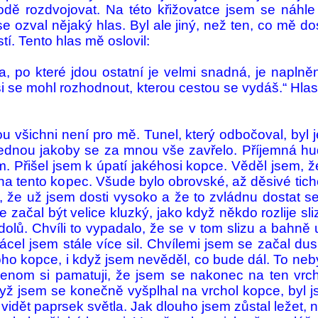
ě rozdvojovat. Na této kři­žova­tce jsem se náhle
 ozval nějaký hlas. Byl ale jiný, než ten, co mě do
tí. Tento hlas mě oslovil:
Cesta, po které jdou os­tatní je velmi snadná, je nap
 jsi se mohl rozhod­nout, kterou cestou se vydáš.“ Hl
ou všichni není pro mě. Tunel, který odbočoval, byl 
a jed­nou jakoby se za mnou vše zavřelo. Příjemná hu
em. Přišel jsem k úpatí jakéhosi kopce. Věděl jsem
a tento kopec. Všude bylo obrov­ské, až děsivé ti­cho
o, že už jsem dosti vysoko a že to zvládnu do­stat s
ačal být velice kluzký, jako když někdo roz­lije sli
dolů. Chvíli to vypa­dalo, že se v tom slizu a bahně
rácel jsem stále více sil. Chvílemi jsem se začal du
o kopce, i když jsem nevěděl, co bude dál. To nebylo
Jenom si pamatuji, že jsem se nakonec na ten vrch
yž jsem se konečně vy­špl­hal na vrchol kopce, byl js
l vidět paprsek světla. Jak dlouho jsem zůstal ležet