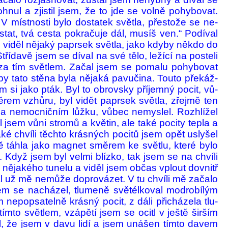
hnul a zjistil jsem, že to jde se volně pohybovat.
V míst­nosti bylo dostatek světla, přestože se ne­
stat, tvá cesta pokračuje dál, mu­síš ven.“ Podíval
viděl nějaký papr­sek světla, jako kdyby ně­kdo do
ří­davě jsem se díval na své tělo, ležící na posteli
 za tím světlem. Začal jsem se pomalu pohybovat
by tato stěna byla nějaká pavučina. Touto pře­káž­
 si jako pták. Byl to obrovsky příjemný pocit, vů­
em vzhůru, byl vi­dět paprsek světla, zřejmě ten
na nemoc­ničním lůžku, vůbec nemy­slel. Rozhlížel
jsem vůni stromů a květin, ale také pocity tepla a
ké chvíli těchto krásných pocitů jsem opět uslyšel
á mě táhla jako magnet směrem ke světlu, které bylo
i. Když jsem byl velmi blízko, tak jsem se na chvíli
m nějakého tunelu a viděl jsem občas vplout do­vnitř
ál už mě nemůže doprovázet. V tu chvíli mě začalo
jsem se nacházel, tlu­meně světélkoval mo­drobílým
nepo­psa­telně krásný pocit, z dáli přicházela tlu­
mto svět­lem, vzápětí jsem se ocitl v ještě širším
til, že jsem v davu lidí a jsem uná­šen tímto davem