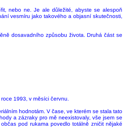
t, nebo ne. Je ale důle­žité, abyste se ale­spoň
ní ves­míru jako ta­kového a ob­jasní skutečnosti,
změně dosavadního způsobu ži­vota. Druhá část se
 roce 1993, v měsíci červnu.
riálním hodnotám. V čase, ve kte­rém se stala tato
á­hody a zázraky pro mě neexistovaly, vše jsem se
mě občas pod rukama povedlo totálně zničit nějaké