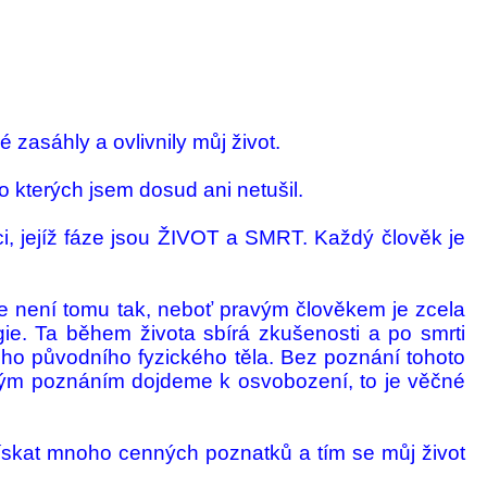
 zasáhly a ovlivnily můj ži­vot.
o kterých jsem dosud ani netu­šil.
nici, jejíž fáze jsou ŽIVOT a SMRT. Každý člověk je
Ale není tomu tak, neboť pra­vým člověkem je zcela
gie. Ta během ži­vota sbírá zkušenosti a po smrti
ého pů­vodního fyzi­ckého těla. Bez poznání tohoto
lým po­zná­ním dojdeme k osvobození, to je věčné
ískat mnoho cenných po­zna­tků a tím se můj život