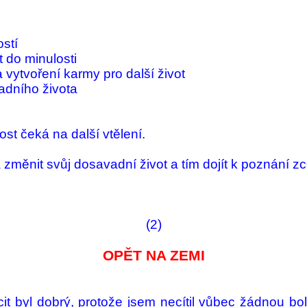
stí
do minu­losti
vytvoření karmy pro další život
dního života
ost čeká na další vtělení.
a změnit svůj dosa­vadní život a tím dojít k poznání z
(2)
OPĚT NA ZEMI
cit byl do­brý, pro­tože jsem necítil vů­bec žádnou b