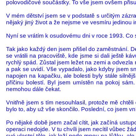
polovodi­čové součástky. To vše jsem ovšem přisuz
V mém dětství jsem se v podstatě s urči­tým zázrak
nějaký jiný život a že nejsme ve vesmíru jedinou in­
Nyní se vrátím k osudovému dni v roce 1993. Co s
Tak jako každý den jsem přišel do za­měst­nání. 
se vrátili na pracoviště, kde jsme si dali ještě k
rychlý spád. Zůstal jsem ležet na zemi a od­vezla
a pak se uvidí. Vše vypa­dalo, jako kdyby jsem s
na­pojen na ka­pačku, ale bolesti byly stále silnějš
pří­činu bolestí. Byl jsem umístěn na pokoj sám. T
nemohou dále če­kat.
Vnitřně jsem s tím nesouhlasil, protože mě chtěl
bylo to, aby už vše skon­čilo. Poslední, co jsem vn
Po nějaké době jsem začal cítit, jak za­číná ustu
operaci nedojde. V tu chvíli jsem necítil vůbec žá
své vlastní tělo, jak leží pode mnou na lůžku, a