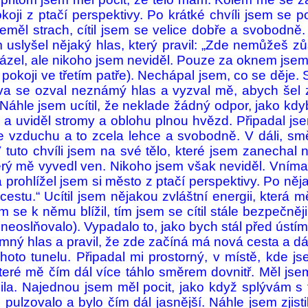
ji z ptačí per­spektivy. Po krátké chvíli jsem se po
eměl strach, cítil jsem se velice do­bře a svobodně. 
em uslyšel nějaký hlas, který pravil: „Zde nemů­žeš zů
el, ale nikoho jsem ne­vi­děl. Pouze za oknem jsem 
pokoji ve tře­tím patře). Nechápal jsem, co se děje. St
Znova se ozval neznámý hlas a vyzval mě, abych šel
áhle jsem ucítil, že ne­klade žádný odpor, jako kdy
 a uviděl stromy a oblohu plnou hvězd. Připadal jsem
vzduchu a to zcela lehce a svobodně. V dáli, směr
V tuto chvíli jsem na své tělo, které jsem zanechal 
erý mě vy­vedl ven. Nikoho jsem však neviděl. Vnímal 
 prohlížel jsem si město z ptačí perspektivy. Po něja
 cestu.“ Ucítil jsem nějakou zvláštní ener­gii, kter
sem se k němu blížil, tím jsem se cítil stále bezpečněj
 neosl­ňovalo). Vypadalo to, jako bych stál před ústí
mný hlas a pravil, že zde začíná má nová cesta a d
tohoto tunelu. Připa­dal mi prostorný, v místě, kde 
eré mě čím dál více táhlo smě­rem dovnitř. Měl jsem 
la. Najednou jsem měl pocit, jako když splývám s tí
ě pulzovalo a bylo čím dál jasnější. Náhle jsem zjis