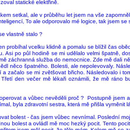
oval statické elektřině.
em se­tkal, ale v průběhu let jsem na vše zapomněl. V
teli­gencí, To ale odporovalo mé logice, tak jsem se s
e vlastně stalo ?
Den probí­hal vcelku klidně a pomalu se blížil čas o
ávu. Asi po půl hodině se mi udělalo velmi špatně, d
 mě zá­chranná služba do nemocnice. Zde mě dali něj
nědl něco špatného. Bolesti, ale nepolevovaly. Násl
í a začalo se mi zvětšo­vat bři­cho. Následovalo i tomo
řetí den večer mě lékaři oznámili, že mě ráno bu­dou
i operovat a vůbec nevěděli proč ? Po­stupně jsem 
í­mal, byla zdravotní ses­tra, která mě přišla vyměnit 
povat bolest - čas jsem vůbec nevní­mal. Poslední mo
d­nou bo­lest a ovládl mě moc hezký pocit. Tento pocit
le přitom jsem měl pocit, že tělo mám. Kolem mě se z