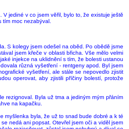
 jediné v co jsem věřil, bylo to, že existuje ještě
 tím moc ne­za­bý­val.
běda. S kolegy jsem odešel na oběd. Po obědě jsme
ostával jsem křeče v oblasti břicha. Vše mělo velmi
aké injekce na uklidnění s tím, že bolesti ustanou
edovala různá vyšetření - rentgeny apod. Byl jsem
grafické vyše­tření, ale stále se nepove­dlo zjis­tit
 operovat, aby zjis­tili pří­činy bo­lestí, protože
ale rezignoval. Byla už tma a jedi­ným mým přáním
láhve na ka­pačku.
je myšlenka byla, že už to snad bude do­bré a k té
 se nedá ani po­psat. Otevřel jsem oči a viděl jsem
ačalo rozjasňovat, zůstal jsem nehybný a díval se