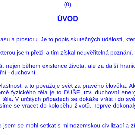
(0)
ÚVOD
su a pro­storu. Je to popis skutečných událostí, které
erou jsem přežil a tím získal neuvěři­telná poznání, 
vá, nejen bě­hem exi­stence života, ale za další hra
řní - duchovní.
, vlastnosti a to po­važuje svět za pravého člověka. 
Kromě fyzického těla je to DUŠE, tzv. duchovní ener
těla. V určitých případech se dokáže vrátit i do sv
usíme se vracet do koloběhu životů. Teprve do­kona
e jsem se mohl setkat s mimozemskou ci­vilizací a z