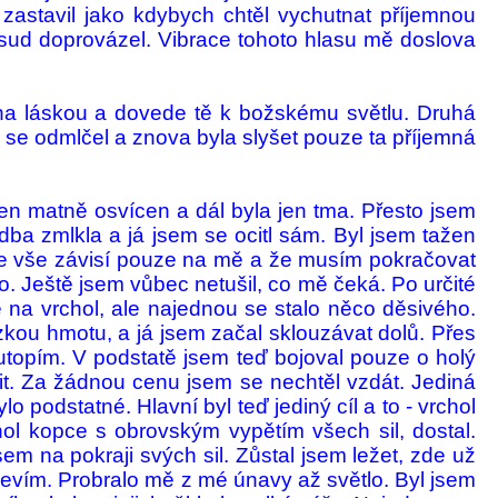
 zastavil jako kdybych chtěl vychutnat příjemnou
sud do­prová­zel. Vibrace tohoto hlasu mě doslova
lněna láskou a dovede tě k bož­skému světlu. Druhá
as se odmlčel a znova byla slyšet pouze ta příjemná
jen matně osvícen a dál byla jen tma. Přesto jsem
dba zmlkla a já jsem se ocitl sám. Byl jsem tažen
, že vše závisí pouze na mě a že musím pokračovat
. Ještě jsem vůbec netu­šil, co mě čeká. Po určité
e na vrchol, ale najednou se stalo něco děsivého.
zkou hmotu, a já jsem začal sklouzá­vat dolů. Přes
 utopím. V pod­statě jsem teď bojoval pouze o holý
sit. Za žádnou cenu jsem se nechtěl vzdát. Jediná
 podstatné. Hlavní byl teď jediný cíl a to - vrchol
ol kopce s obrovským vypě­tím všech sil, dostal.
em na pokraji svých sil. Zůstal jsem ležet, zde už
, nevím. Probralo mě z mé únavy až světlo. Byl jsem