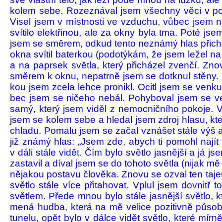
ko­lem sebe. Roze­znával jsem všechny věci v poko
Visel jsem v míst­nosti ve vzduchu, vů­bec jsem n
svítilo elek­třinou, ale za okny byla tma. Poté js
jsem se směrem, odkud tento neznámý hlas přichá­z
okna svítil baterkou (podotýkám, že jsem le­žel na 
a na paprsek světla, který přichá­zel zvenčí. 
směrem k oknu, ne­patrně jsem se dotknul stěny. N
kou jsem zcela lehce pronikl. Ocitl jsem se venku
bec jsem se ničeho nebál. Pohyboval jsem se ve 
samý, který jsem viděl z nemoc­ničního po­koje. 
jsem se ko­lem sebe a hledal jsem zdroj hlasu, kt
chladu. Po­malu jsem se začal vznášet stále výš a
již známý hlas: „Jsem zde, abych ti po­mohl na­jít
v dáli stále vidět. Čím bylo světlo jasnější a já j
zastavil a díval jsem se do tohoto světla (nijak mě
nějakou postavu člověka. Znovu se ozval ten taje
světlo stále více přitahovat. Vplul jsem dovnitř 
světlem. Přede mnou bylo stále jasnější světlo, kt
mená hudba, která na mě velice pozi­tivně půso­bi
tunelu, opět bylo v dálce vidět světlo, které mírn