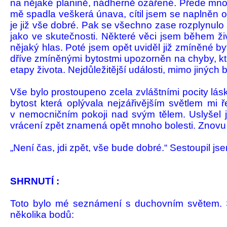
na nějaké planině, nádherně ozářené. Přede mnou by
mě spadla veškerá únava, cí­til jsem se naplněn 
je již vše dobré. Pak se všechno zase rozply­nulo
jako ve skutečnosti. Některé věci jsem bě­hem živ
nějaký hlas. Poté jsem opět uviděl již zmíněné byt
dříve zmíněnými bytostmi upo­zorněn na chyby, kte
etapy života. Nejdůležitější udá­losti, mimo jiných
Vše bylo prostoupeno zcela zvláštními po­city lás
bytost která oplývala nej­zářivěj­ším světlem mi 
v nemocničním pokoji nad svým tělem. Uslyšel j
vrácení zpět zna­mená opět mnoho bo­lesti. Znovu 
„Není čas, jdi zpět, vše bude dobré.“ Sestoupil jse
SHRNUTÍ :
Toto bylo mé seznámení s duchovním svě­tem. Sa
několika bodů: