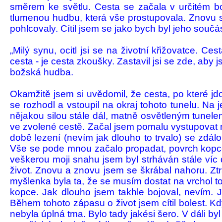
směrem ke světlu. Cesta se začala v určitém bod
tlumenou hudbu, která vše prostupovala. Znovu se
pohlcovaly. Cí­til jsem se jako bych byl jeho součás
„Milý synu, ocitl jsi se na životní kři­žovatce. 
cesta - je cesta zkoušky. Zastavil jsi se zde, aby
božská hudba.
Okamžitě jsem si uvědomil, že cesta, po které jd
se rozhodl a vstoupil na okraj tohoto tu­nelu. N
nějakou silou stále dál, matně osvětleným tu­nel
ve zvolené cestě. Začal jsem po­malu vystupovat n
době lezení (nevím jak dlouho to trvalo) se zdál
Vše se pode mnou začalo propadat, po­vrch kopce z
veš­kerou moji snahu jsem byl strháván stále víc 
život. Znovu a znovu jsem se škrábal na­horu. Zt
myšlenka byla ta, že se musím dostat na vrchol toh
kopce. Jak dlouho jsem takhle bo­joval, nevím. 
Během tohoto zápasu o život jsem cítil bolest. Kd
nebyla úplná tma. Bylo tady jakési šero. V dáli by