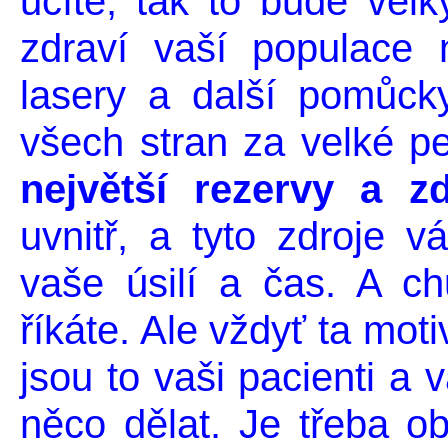
učíte, tak to bude vel
zdraví vaší populace n
lasery a další pomůck
všech stran za velké p
největší rezervy a z
uvnitř, a tyto zdroje v
vaše úsilí a čas. A chu
říkáte. Ale vždyť ta mot
jsou to vaši pacienti a 
něco dělat. Je třeba o