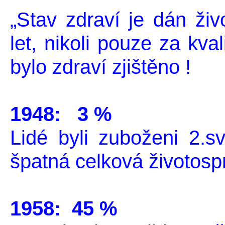
„Stav zdraví je dán ži
let, nikoli pouze za kva
bylo zdraví zjištěno !
1948: 3 %
Lidé byli zuboženi 2.sv
špatná celková životosp
1958: 45 %