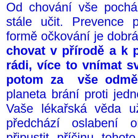
Od chování vše pochází
stále učit. Prevence p
formě očkování je dobrá
chovat v přírodě a k p
rádi, více to vnímat 
potom za vše odměn
planeta brání proti jedn
Vaše lékařská věda už
předchází oslabení 
připustit příčinu tohot