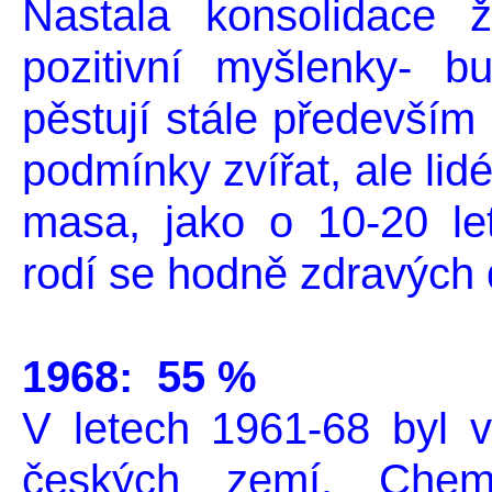
Nastala konsolidace ž
pozitivní myšlenky- b
pěstují stále především u
podmínky zvířat, ale li
masa, jako o 10-20 let
rodí se hodně zdravých 
1968: 55 %
V letech 1961-68 byl vr
českých zemí. Chem