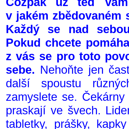
Cožpak už teď vám 
v jakém zbědovaném s
Každý se nad sebou
Pokud chcete pomáhat
z vás se pro toto povo
sebe.
Nehoňte jen čas
další spoustu různý
zamyslete se. Čekárny 
praskají ve švech. Lide
tabletky, prášky, kap