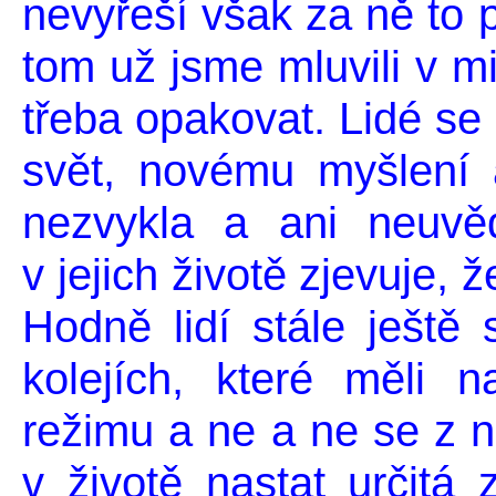
nevyřeší však za ně to 
tom už jsme mluvili v m
třeba opakovat. Lidé s
svět, novému myšlení a
nezvykla a ani neuvě
v jejich životě zjevuje,
Hodně lidí stále ještě 
kolejích, které měli 
režimu a ne a ne se z n
v životě nastat určitá