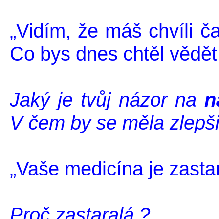
„Vidím, že máš chvíli 
Co bys dnes chtěl vědět
Jaký je tvůj názor na
n
V čem by se měla zlepši
„Vaše medicína je zastar
Proč zastaralá ?