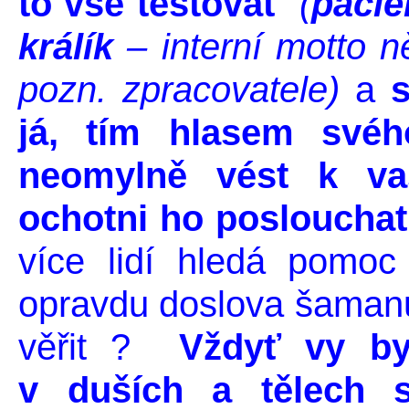
to vše testovat
(
pacie
králík
– interní motto n
pozn. zpracovatele)
a
já, tím hlasem svéh
neomylně vést k va
ochotni ho poslouchat
více lidí hledá pomoc 
opravdu doslova šamanů 
věřit ?
Vždyť vy by
v duších a tělech s