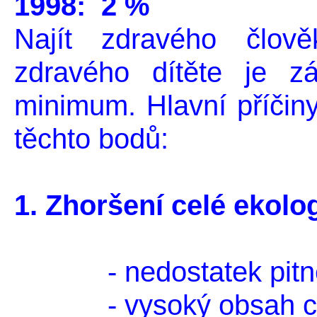
1998: 2 %
Najít zdravého člově
zdravého dítěte je z
minimum. Hlavní příčiny
těchto bodů:
1. Zhoršení celé ekolog
- nedostatek pitné
- vysoký obsah chem