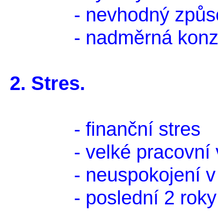
- nevhodný způsob c
- nadměrná konzu
2. Stres.
- finanční stres
- velké pracovní vý
- neuspokojení v prá
- poslední 2 roky vel