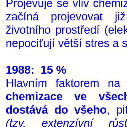
Projevuje se vliv chemi
začíná projevovat ji
životního prostředí (elek
nepociťují větší stres a 
1988: 15 %
Hlavním faktorem na 
chemizace ve všech
dostává do všeho
, p
(tzv. extenzívní rů