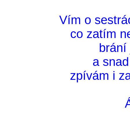
Vím o sestrác
co zatím n
brání 
a snad 
zpívám i z