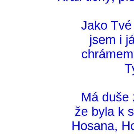
Jako Tvé
jsem i j
chrámem 
T
Má duše 
že byla k 
Hosana, H