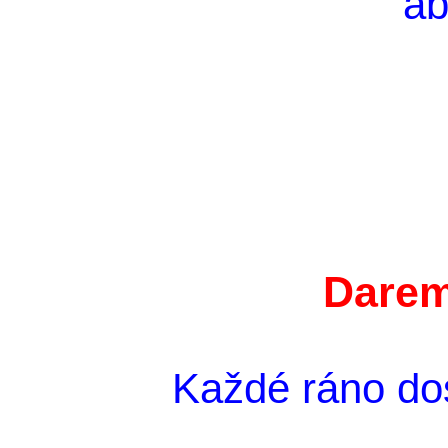
ab
Darem
Každé ráno do