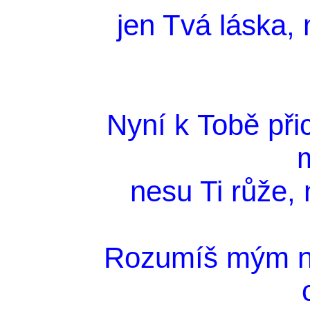
jen Tvá láska,
Nyní k Tobě při
m
nesu Ti růže, n
Rozumíš mým ne