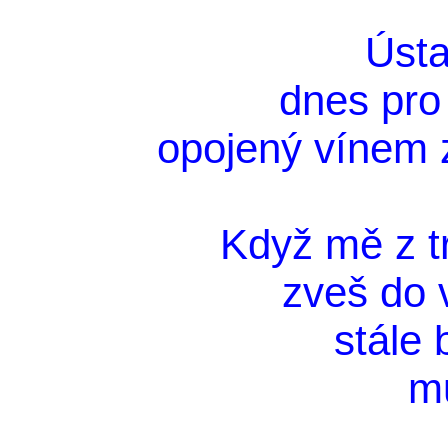
Ústa
dnes pro
opojený vínem 
Když mě z t
zveš do 
stále 
m