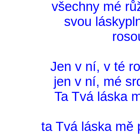
všechny mé růž
svou láskypl
roso
Jen v ní, v té 
jen v ní, mé sr
Ta Tvá láska 
ta Tvá láska mě