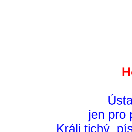
H
Ústa
jen pro 
Králi tichý, p