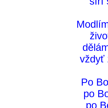
šíří
Modlím
živ
dělám
vždyť 
Po Bo
po B
po B