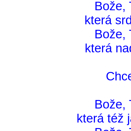
Bože, T
která srd
Bože, T
která na
Chce
Bože, T
která též 