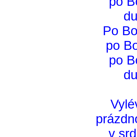
po B
du
Po Bo
po B
po B
du
Vylé
prázdn
v srd