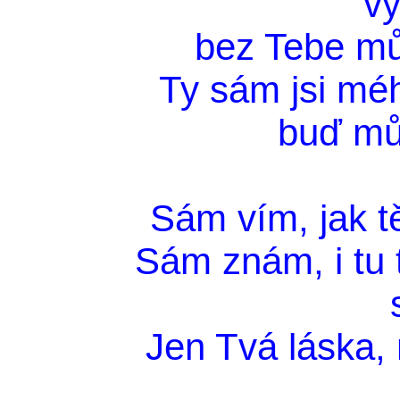
v
bez Tebe můž
Ty sám jsi mé
buď mů
Sám vím, jak t
Sám znám, i tu 
Jen Tvá láska,