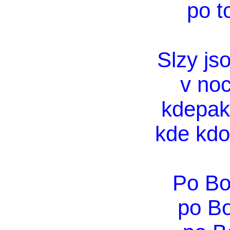
po t
Slzy js
v noc
kdepak 
kde kdo
Po Bo
po B