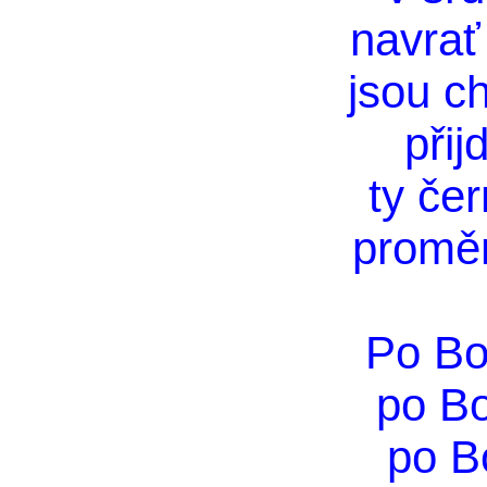
navrať
jsou ch
přij
ty čer
proměn
Po Bo
po B
po B