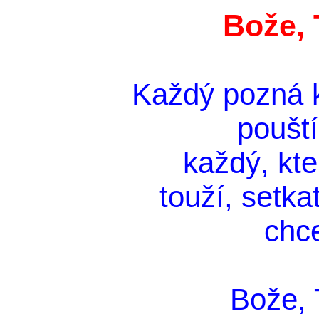
Bože, 
Každý pozná k
pouští
každý, kt
touží, setka
chce
Bože, T