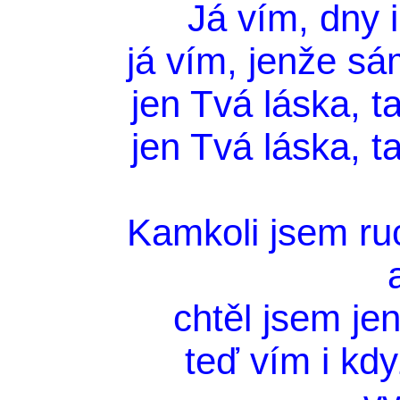
Já vím, dny i
já vím, jenže sá
jen Tvá láska, t
jen Tvá láska, t
Kamkoli jsem ruc
chtěl jsem jen
teď vím i kd