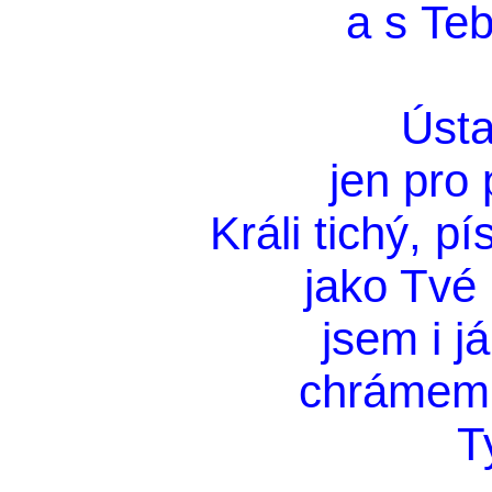
a s Teb
Ústa
jen pro 
Králi tichý, p
jako Tvé
jsem i j
chrámem 
T