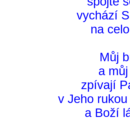
spojte 
vychází Sl
na cel
Můj b
a můj 
zpívají P
v Jeho rukou 
a Boží l