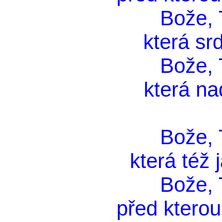
Bože, T
která srd
Bože, T
která na
Bože, T
která též 
Bože, T
před kterou 