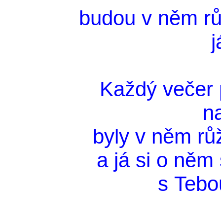
budou v něm rů
j
Každý večer 
n
byly v něm růž
a já si o něm
s Tebo