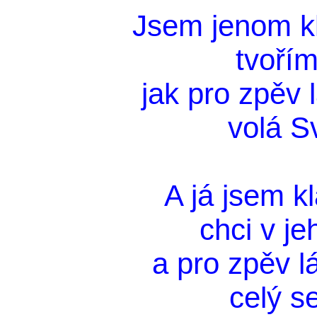
Jsem jenom k
tvořím
jak pro zpěv
volá S
A já jsem k
chci v je
a pro zpěv 
celý s