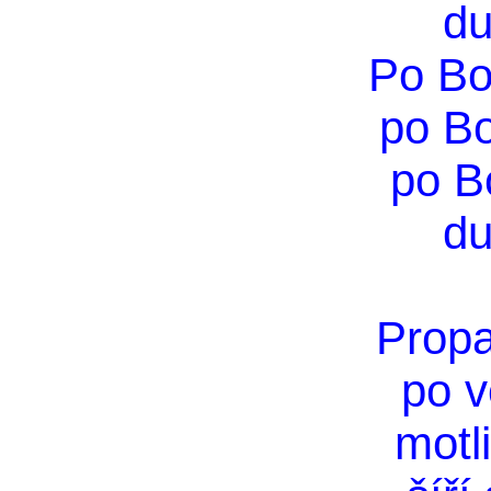
du
Po Bo
po B
po B
du
Propa
po v
motl