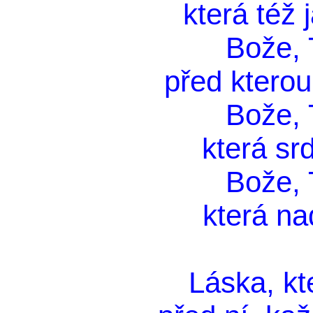
která též 
Bože, T
před kterou 
Bože, T
která srd
Bože, T
která na
Láska, k