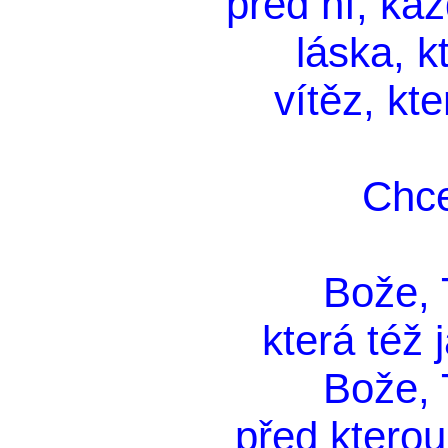
před ní, ka
láska, kt
vítěz, kte
Chce
Bože, T
která též 
Bože, T
před kterou 