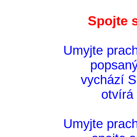
Spojte 
Umyjte prach
popsaný
vychází Sl
otvírá
Umyjte prach