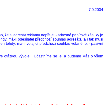
7.9.2004
že si adresát reklamu nepřeje; - adresné papírové zásilky je
dy, má-li odesílatel předchozí souhlas adresáta (a i tak musí
n tehdy, má-li volající předchozí souhlas volaného; - pasivní
prve otázkou vývoje... Účastníme se jej a budeme Vás o všem