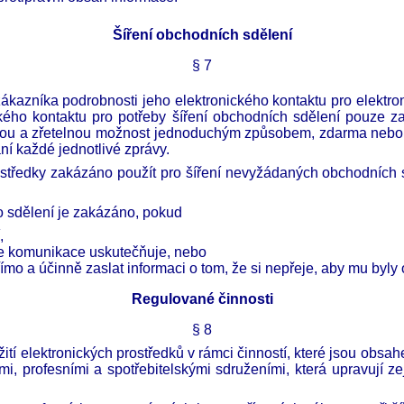
Šíření obchodních sdělení
§
7
kazníka podrobnosti jeho elektronického kontaktu pro elektron
nického kontaktu pro potřeby šíření obchodních sdělení pouze 
snou a zřetelnou možnost jednoduchým způsobem, zdarma nebo n
ní každé jednotlivé zprávy.
prostředky zakázáno použít pro šíření nevyžádaných obchodních
o sdělení je zakázáno, pokud
,
 se komunikace uskutečňuje, nebo
římo a účinně zaslat informaci o tom, že si nepřeje, aby mu byl
Regulované činnosti
§
8
í elektronických prostředků v rámci činností, které jsou obsahe
 profesními a spotřebitelskými sdruženími, která upravují zej