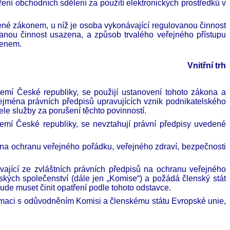
ení obchodních sdělení za použití elektronických prostředků v
né zákonem, u níž je osoba vykonávající regulovanou činnost
anou činnost usazena, a způsob trvalého veřejného přístupu
lenem.
Vnitřní trh
zemí České republiky, se použijí ustanovení tohoto zákona a
ejména právních předpisů upravujících vznik podnikatelského
e služby za porušení těchto povinností.
zemí České republiky, se nevztahují právní předpisy uvedené
 na ochranu veřejného pořádku, veřejného zdraví, bezpečnosti
ývající ze zvláštních právních předpisů na ochranu veřejného
ských společenství (dále jen „Komise“) a požádá členský stát
bude muset činit opatření podle tohoto odstavce.
ormaci s odůvodněním Komisi a členskému státu Evropské unie,