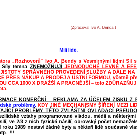
(Zpracoval Ivo A. Benda.)
Milí lidé,
utora „Rozhovorů“
Ivo A. Bendy s Vesmírnými lidmi Sil sv
 Síly temna
ZNEMOŽŇUJÍ
JEDNODUCHÉ LEVNÉ A EFEK
JISTOTY SPRÁVNÉHO PROVEDENÍ SLUŽBY A DÁLE NA
ČE PŘES NÁKUP A PRODEJ A ÚSTNÍ FORMOU, včetně př
OU CCA 1000 X DRAŽŠÍ A PRACNĚJŠÍ – toto ZDŮRAZŇUJ
ota.
RMACE KOMERČNÍ – REKLAMA ZA ÚČELEM ZISKU Z 
lidské problémy,
KDY JINÉ MECHANISMY ŠÍŘENÍ MEZI LI
AJÍCÍ PROBLÉMY TÉTO ZVLÁŠTNÍ OVLÁDACÍ PSEUD
ezilidské vztahy programované vládou, médii a některými d
ilí, ve 2/3 z nich fyzické násilí, obrovský počet nemanž
oku 1989 nestaví žádné byty a někteří lidé současně vlast
atp.
!!!