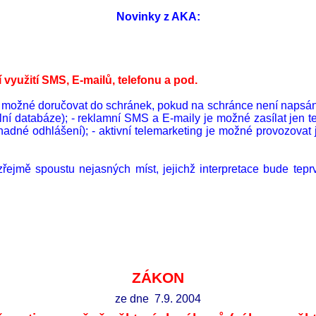
Novinky z AKA:
 využití SMS, E-
mailů
, telefonu a pod.
 možné doručovat do schránek, pokud na schránce není napsáno, 
 databáze); - reklamní SMS a E-maily je možné zasílat jen teh
né odhlášení); - aktivní telemarketing je možné provozovat je
ozřejmě spoustu nejasných míst, jejichž interpretace bude te
ZÁKON
ze dne
7.9. 2004