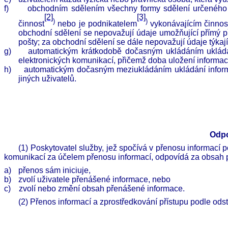
f)
obchodním sdělením všechny formy sdělení určeného 
[2]
[3]
)
)
činnost
nebo je podnikatelem
vykonávajícím činnost
obchodní sdělení se nepovažují údaje umožňující přímý p
pošty; za obchodní sdělení se dále nepovažují údaje týkaj
g)
automatickým krátkodobě dočasným ukládáním ukládán
elektronických komunikací, přičemž doba uložení informace
h)
automatickým dočasným meziukládáním ukládání informa
jiných uživatelů.
Odpo
(1)
Poskytovatel služby, jež spočívá v přenosu informací p
komunikací za účelem přenosu informací, odpovídá za obsah 
a)
přenos sám iniciuje,
b)
zvolí uživatele přenášené informace, nebo
c)
zvolí nebo změní obsah přenášené informace.
(2)
Přenos informací a zprostředkování přístupu podle od