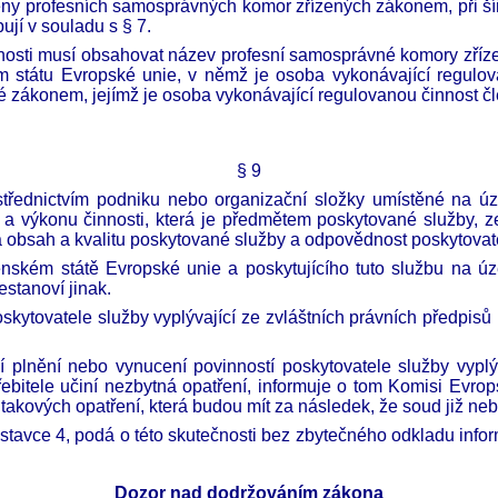
eny profesních samosprávných komor zřízených zákonem, při šíř
ují v souladu s § 7.
nosti musí obsahovat název profesní samosprávné komory zříze
m státu Evropské unie, v němž je osoba vykonávající regulov
é zákonem, jejímž je osoba vykonávající regulovanou činnost č
§
9
ostřednictvím podniku nebo organizační složky umístěné na ú
í a výkonu činnosti, která je předmětem poskytované služby, z
obsah a kvalitu poskytované služby a odpovědnost poskytovatel
enském státě Evropské unie a poskytujícího tuto službu na ú
estanoví jinak.
kytovatele služby vyplývající ze zvláštních právních předpisů
ní plnění nebo vynucení povinností poskytovatele služby vypl
řebitele učiní nezbytná opatření, informuje o tom Komisi Evrop
 takových opatření, která budou mít za následek, že soud již ne
dstavce 4, podá o této skutečnosti bez zbytečného odkladu inf
Dozor nad dodržováním zákona