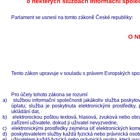
o některých službách informační spole
Parlament se usnesl na tomto zákoně České republiky:
O N
Tento zákon upravuje v souladu s právem Evropských spo
Pro účely tohoto zákona se rozumí
a)
službou informační společnosti jakákoliv služba poskyto
úplatu; služba je poskytnuta elektronickými prostředky,
ukládání dat,
b)
elektronickou poštou textová, hlasová, zvuková nebo obr
zařízení uživatele, dokud ji uživatel nevyzvedne,
c)
elektronickými prostředky zejména síť elektronických komu
d)
poskytovatelem služby každá fyzická nebo právnická osoba
e)
uživatelem každá fyzická nebo právnická osoba, která vyu