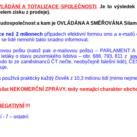
LÁDÁNÍ A TOTALIZACE SPOLEČNOSTI
.
Je to výsledek
elem zisku z prodeje).
udospolečnost
a kam je OVLÁDÁNA A SMĚŘOVÁNA Silami
ce než 2 milionech
případech efektivní formou
sms a e-mailů
by se lidé nemohli takto snadno informovat.
ovou poštu (natož pak e-
mailovou
poštu) – PARLAMENT A S
né letáky o stavu pozemského lidstva – obr. 688, 793, 811 z
ww
ro nikdo to ze zaměstnanců ČT nečte, neobyčejně falešní lidé)
uje.
s
používá prakticky každý člověk z 10,3 milionu lidí (mimo nejmen
sílat NEKOMERČNÍ ZPRÁVY, tedy nemající charakter obchod
NEGATIVNÍ
!!!
 - 7 – ostatní: