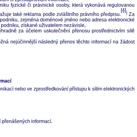
ku fyzické či právnické osoby, která vykonává regulovanou
[4]
)
ažuje také reklama podle zvláštního právního předpisu.
Za
bo podniku, zejména doménové jméno nebo adresa elektronické
o podniku, získané uživatelem nezávisle,
hradně za účelem uskutečnění přenosu prostřednictvím sítě
žná nejúčinnější následný přenos těchto informací na žádost
rmací
nikací nebo ve zprostředkování přístupu k sítím elektronických
í přenášených informací.