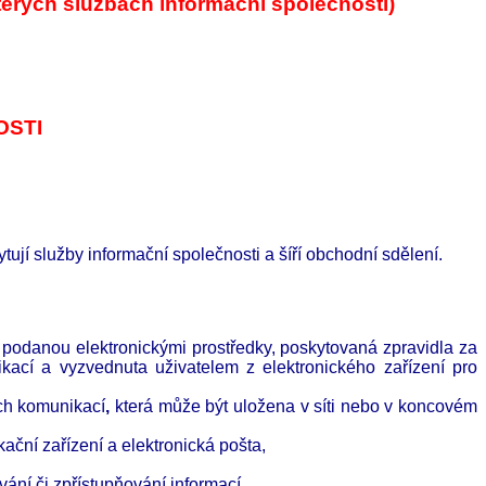
erých službách informační společnosti)
OSTI
ují služby informační společnosti a šíří obchodní sdělení.
e podanou elektronickými prostředky, poskytovaná zpravidla za
ikací a vyzvednuta uživatelem z elektronického zařízení pro
ých komunikací
,
která může být uložena v síti nebo v koncovém
ační zařízení a elektronická pošta,
ání či zpřístupňování informací,