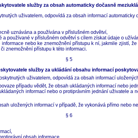
kytovatele služby za obsah automaticky dočasně meziuklá
skytnutých uživatelem, odpovídá za obsah informací automatick
obecně uznávána a používána v příslušném odvětví,
a používané v příslušném odvětví s cílem získat údaje o užívá
 informace nebo ke znemožnění přístupu k ní, jakmile zjistí, ž
či znemožnění přístupu k této informaci.
§
5
kytovatele služby za ukládání obsahu informací poskytov
poskytnutých uživatelem, odpovídá za obsah informací uložených
povaze případu vědět, že obsah ukládaných informací nebo jedná
ukládaných informací nebo o protiprávním jednání uživatele a n
sah uložených informací v případě, že vykonává přímo nebo nepř
§
6
rmací,
protiprávní obsah informace.