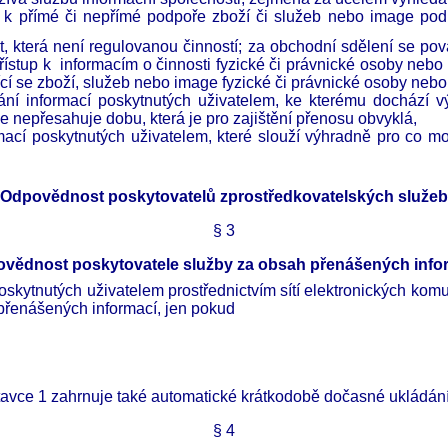
k přímé či nepřímé podpoře zboží či služeb nebo image podni
, která není regulovanou činností; za obchodní sdělení se pov
řístup k informacím o činnosti fyzické či právnické osoby ne
ící se zboží, služeb nebo image fyzické či právnické osoby neb
í informací poskytnutých uživatelem, ke kterému dochází vý
 nepřesahuje dobu, která je pro zajištění přenosu obvyklá,
cí poskytnutých uživatelem, které slouží výhradně pro co mo
Odpovědnost poskytovatelů zprostředkovatelských služeb
§
3
vědnost poskytovatele služby za obsah přenášených info
oskytnutých uživatelem prostřednictvím sítí elektronických komu
přenášených informací, jen pokud
stavce 1 zahrnuje také automatické krátkodobě dočasné ukládán
§
4