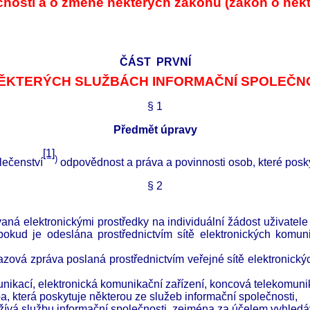
čnosti a o změně některých zákonů (zákon o někt
ČÁST
PRVNÍ
ĚKTERÝCH SLUŽBÁCH INFORMAČNÍ SPOLEČN
§
1
Předmět úpravy
[1]
)
lečenství
odpovědnost a práva a povinnosti osob, které poskyt
§
2
vaná elektronickými prostředky na individuální žádost uživatel
 pokud je odeslána prostřednictvím sítě elektronických komun
azová zpráva poslaná prostřednictvím veřejné sítě elektronick
nikací, elektronická komunikační zařízení, koncová telekomunik
, která poskytuje některou ze služeb informační společnosti,
žívá službu informační společnosti, zejména za účelem vyhledáv