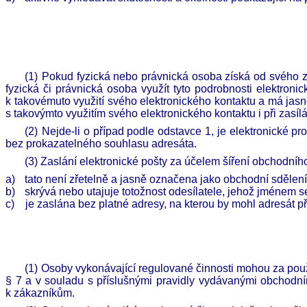
(1)
Pokud fyzická nebo právnická osoba získá od svého zá
fyzická či právnická osoba využít tyto podrobnosti elektro
k takovémuto využití svého elektronického kontaktu a má ja
s takovýmto využitím svého elektronického kontaktu i při zasílá
(2)
Nejde-li o případ podle odstavce 1, je elektronické 
bez prokazatelného souhlasu adresáta.
(3)
Zaslání elektronické pošty za účelem šíření obchodníh
a)
tato není zřetelně a jasně označena jako obchodní sdělení
b)
skrývá nebo utajuje totožnost odesílatele, jehož jménem
c)
je zaslána bez platné adresy, na kterou by mohl adresát p
(1)
Osoby vykonávající regulované činnosti mohou za použit
§
7 a
v souladu s příslušnými pravidly vydávanými obchodními,
k zákazníkům.