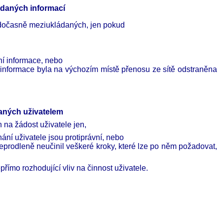
daných informací
y dočasně meziukládaných, jen pokud
ní informace, nebo
e informace byla na výchozím místě přenosu ze sítě odstraněna
aných uživatelem
 na žádost uživatele jen,
ní uživatele jsou protiprávní, nebo
eprodleně neučinil veškeré kroky, které lze po něm požadovat,
ímo rozhodující vliv na činnost uživatele.