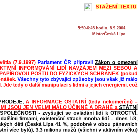
STAŽENÍ TEXTU
5:50-6:45 hodin. 8.9.2004.
Místo:Česká Lípa.
ětla (7.9.1997)
Parlament ČR připravil
Zákon o omezení
TIVNÍ INFORMOVÁNÍ LIDÍ NAVZÁJEM MEZI SEBOU
A
 PAPÍROVOU POŠTU DO FYZICKÝCH SCHRÁNEK (pokud
enášek.
Všechny tyto zbývající způsoby jsou však již málo
I
. Jde tedy o další manipulaci s lidmi a jejich energiemi, což
PRODEJE,
A INFORMACE OSTATNÍ (tedy nekomerční) –
DMI JSOU JEN VELMI MÁLO ÚČINNÉ A DRAHÉ a
STÁTNÍ
OSPOLEČNOSTI
- zvyšující se ovládání lidí k OTROCTVÍ,
alšími firmami, existenční strach mnoha lidí – dnes 1/3,
elských dětí (Česká Lípa 41 %, podobně v obou pánevních
ní více bytů), 3,3 milionu mužů (všichni v aktivním věku)