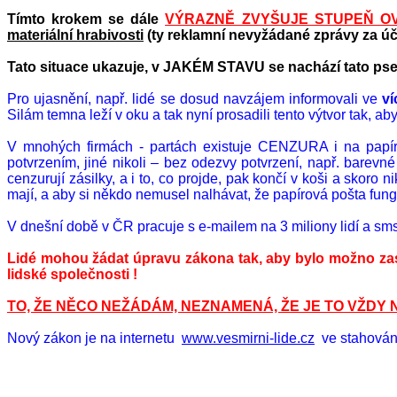
Tímto krokem se dále
VÝRAZNĚ ZVYŠUJE STUPEŇ OV
materiální hrabivosti
(ty reklamní nevyžádané zprávy za úč
Tato situace ukazuje, v JAKÉM STAVU se nachází tato
pse
Pro ujasnění, např. lidé se dosud navzájem informovali ve
ví
Silám temna leží v oku a tak nyní prosadili tento výtvor tak, a
V mnohých firmách - partách existuje CENZURA i na papír
potvrzením, jiné nikoli – bez odezvy potvrzení, např. barev
cenzurují zásilky, a i to, co projde, pak končí v koši a sko
mají, a aby si někdo nemusel nalhávat, že papírová pošta fung
V dnešní době v ČR pracuje s e-
mailem
na 3 miliony lidí a
sm
Lidé mohou žádat úpravu zákona tak, aby bylo možno za
lidské společnosti !
TO, ŽE NĚCO NEŽÁDÁM, NEZNAMENÁ, ŽE JE TO VŽDY 
Nový zákon je na internetu
www.vesmirni-lide.cz
ve stahování