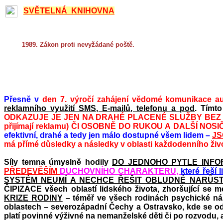
SVĚTELNÁ KNIHOVNA
1989. Zákon proti nevyžádané poště.
Přesně v
den 7. výročí zahájení vědomé komunikace a
reklamního využití SMS, E-
mailů
, telefonu a pod
.
Tímto
ODKAZUJE JE JEN NA DRAHÉ PLACENÉ SLUŽBY BEZ 
přijímají reklamu) ČI OSOBNĚ DO RUKOU A
DALŠÍ NOSI
efektivní, drahé a tedy jen málo dostupné všem lidem –
JS
má přímé důsledky a následky v oblasti každodenního živ
Síly temna úmyslně hodily
DO JEDNOHO PYTLE INFO
PŘEDEVĚŠÍM
DUCHOVNÍHO CHARAKTERU,
které řeší 
SYSTÉM NEUMÍ A NECHCE ŘEŠIT OBLUDNÉ NARŮST
ČIPIZACE všech oblastí lidského života, zhoršující se m
KRIZE RODINY
– téměř ve všech rodinách psychické nás
oblastech – severozápadní Čechy a Ostravsko, kde se od r
platí povinné výživné na nemanželské děti či po rozvodu, 