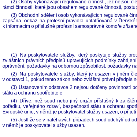
(2)
Osoby vykonávající regulované činnosti, jež nejsou čl
rámci činností, které jsou obsahem regulované činnosti, postup
(3)
Obchodní sdělení osob vykonávajících regulované čin
zapsána, odkaz na profesní pravidla uplatňovaná v členské
k informacím o příslušné profesní samosprávné komoře zřízen
(1)
Na poskytovatele služby, který poskytuje služby pr
zvláštních právních předpisů upravujících podmínky zahájen
oprávnění, požadavky na odbornou způsobilost, požadavky na 
(2)
Na poskytovatele služby, který je usazen v jiném čl
v odstavci 1, pokud tento zákon nebo zvláštní právní předpis n
(3)
Ustanovením odstavce 2 nejsou dotčeny povinnosti pos
státu a ochranu spotřebitele.
(4)
Dříve, než soud nebo jiný orgán příslušný k zajiště
pořádku, veřejného zdraví, bezpečnosti státu a ochranu spot
Evropské unie, v němž je poskytovatel služby usazen, o přijetí
(5)
Jestliže se v naléhavých případech soud odchýlí od o
v němž je poskytovatel služby usazen.