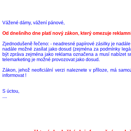
Vážené dámy, vážení pánové,
Od dnešního dne platí nový zákon, který omezuje reklamní
Zjednodušeně řečeno: - neadresné papírové zásilky je nadále
nadále možné zasílat jako dosud (zejména za podmínky legální
být zpráva zejména jako reklama označena a musí nabízet snad
telemarketing je možné provozovat jako dosud.
Zákon, jehož neoficiální verzi naleznete v příloze, má sam
informovat !
S úctou,
....