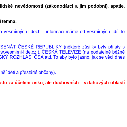
 lidské
nevědomosti (zákonodárci a jim podobní), apatie,
 temna.
o Vesmírných lidech – informaci máme od Vesmírných lidí. To
ENÁT ČESKÉ REPUBLIKY (některé zásilky byly přijaty s
w.vesmirni-lide.cz
), ČESKÁ TELEVIZE (na podatelně běžně
, ČESKÝ ROZHLAS, ČSA atd. To aby bylo jasno, jak se věci dnes
ší děti a přestárlé občany).
u za účelem zisku, ale duchovních – vztahových oblastí