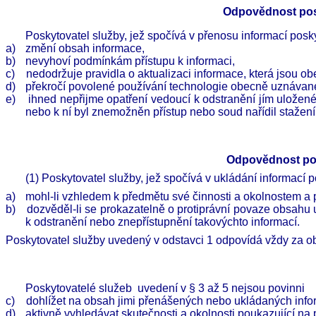
Odpovědnost pos
Poskytovatel služby, jež spočívá v přenosu informací po
a)
změní obsah informace,
b)
nevyhoví podmínkám přístupu k informaci,
c)
nedodržuje pravidla o aktualizaci informace, která jsou 
d)
překročí povolené používání technologie obecně uznávané 
e)
ihned nepřijme opatření vedoucí k odstranění jím uložené
nebo k ní byl znemožněn přístup nebo soud nařídil stažení 
Odpovědnost pos
(1)
Poskytovatel služby, jež spočívá v ukládání informací 
a)
mohl-li vzhledem k předmětu své činnosti a okolnostem a 
b)
dozvěděl-li se prokazatelně o protiprávní povaze obsahu 
k odstranění nebo znepřístupnění takovýchto informací.
Poskytovatel služby uvedený v odstavci 1 odpovídá vždy za ob
Poskytovatelé služeb
uvedení v § 3 až 5 nejsou povinni
c)
dohlížet na obsah jimi přenášených nebo ukládaných info
d)
aktivně vyhledávat skutečnosti a okolnosti poukazující na 