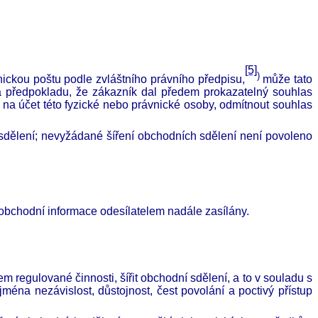
[5]
)
ickou poštu podle zvláštního právního předpisu,
může tato
za předpokladu, že zákazník dal předem prokazatelný souhlas
a účet této fyzické nebo právnické osoby, odmítnout souhlas
 sdělení; nevyžádané šíření obchodních sdělení není povoleno
y obchodní informace odesílatelem nadále zasílány.
m regulované činnosti, šířit obchodní sdělení, a to v souladu s
ména nezávislost, důstojnost, čest povolání a poctivý přístup