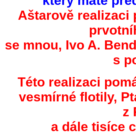
který máte pře
Aštarově realizaci
prvotní
se mnou, Ivo A. Ben
s p
Této realizaci pom
vesmírné flotily, P
z 
a dále tisíce c