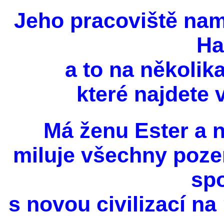
Jeho pracoviště nam
Ha
a to na několik
které najdete 
Má ženu Ester a n
miluje všechny pozem
spo
s novou civilizací na