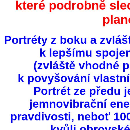
které podrobně sled
plan
Portréty z boku a zvlá
k lepšímu spoje
(zvláště vhodné p
k povyšování vlastn
Portrét ze předu 
jemnovibrační ene
pravdivosti, neboť 100
kvůli obrovské