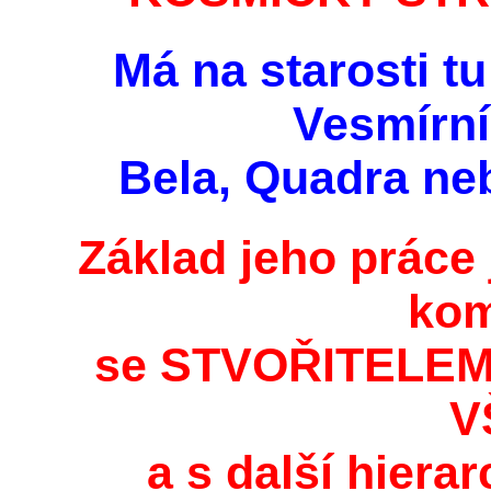
Má na starosti t
Vesmírní
Bela, Quadra neb
Základ jeho práce 
kom
se STVOŘITELE
V
a s další hiera