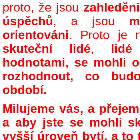
proto, že jsou
zahleděn
úspěchů
, a jsou
m
orientováni
. Proto je 
skuteční lidé
,
lid
hodnotami, se mohli o
rozhodnout, co budo
období.
Milujeme vás, a přejem
a aby jste se mohli 
vyšší úroveň bytí, a to 