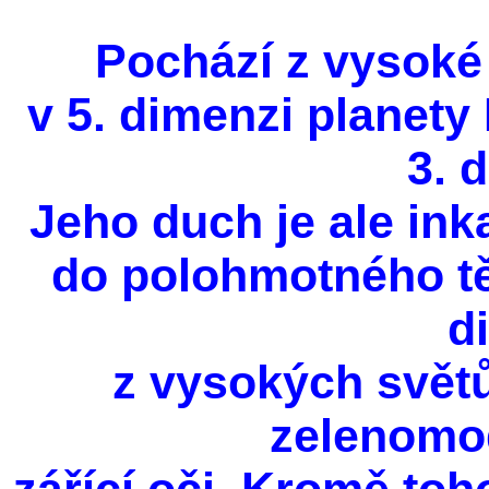
Pochází z vysoké
v 5. dimenzi planet
3. 
Jeho duch je ale ink
do polohmotného těl
d
z vysokých světů
zelenomod