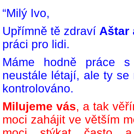
“Milý Ivo,
Upřímně tě zdraví
Aštar
práci pro lidi.
Máme hodně práce s t
neustále létají, ale ty s
kontrolováno.
Milujeme vás
, a tak vě
moci zahájit ve větším m
moci stýkat často 