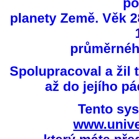
po
planety Země. Věk 28
průměrnéh
Spolupracoval a žil t
až do jejího pá
Tento sys
www.unive