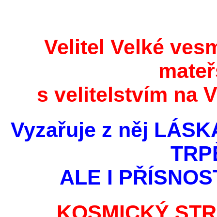
Velitel Velké vesm
mateř
s velitelstvím na
Vyzařuje z něj LÁ
TRP
ALE I PŘÍSNO
KOSMICKÝ STRÁŽ