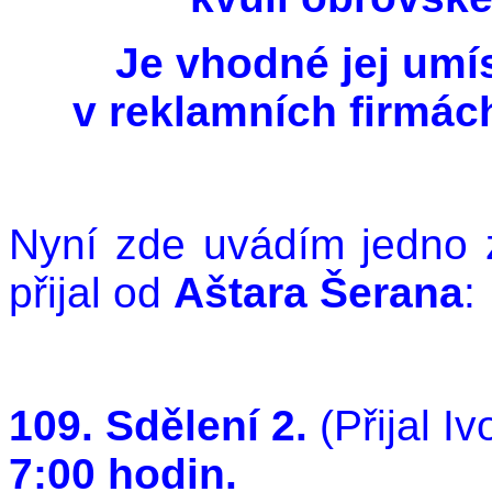
Je vhodné jej umís
v reklamních firmách
Nyní zde uvádím jedno z
přijal od
Aštara Šerana
:
109. Sdělení 2.
(Přijal I
7:00 hodin.