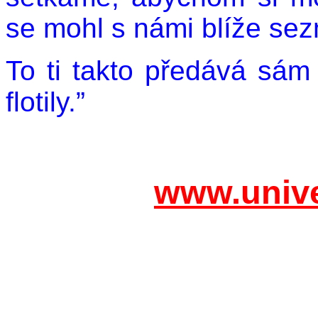
se mohl s námi blíže sez
To ti takto předává sá
flotily.”
www.unive