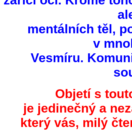
zářící oči. Kromě to
al
mentálních těl, 
v mno
Vesmíru. Komunik
so
Objetí s tou
je jedinečný a ne
který vás, milý čte