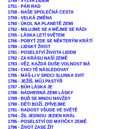
1749 - VÝZVA LIDEM
1751 - PÁR RAD
1758 - NAŠE SPOLEČNÁ CESTA
1759 - VELKÁ ZMĚNA
1760 - ÚKOL NA PLANETĚ ZEMI
1762 - MILUJME SE A MĚJME SE RÁDI
1765 - LÁSKA LETÍ SVĚTEM
1766 - POBYT ZDE SE NĚKTERÝM KRÁTÍ
1780 - LIDSKÝ ŽIVOT
1781 - POSELSTVÍ ŽIVOTA LIDEM
1782 - ZA KRÁSU NAŠÍ ZEMĚ
1783 - VĚZ, KAŽDÁ DUŠE VOLNOST MÁ
1784 - CHCI TĚ NÁSLEDOVAT
1785 - MÁŠ-LI V SRDCI SLUNKA SVIT
1786 - JEŽÍŠ, MŮJ PASTÝŘ
1787 - BŮH LÁSKA JE
1788 - NÁDHERNÁ ZEMI LÁSKY
1789 - BUĎ SE MNOU NAVŽDY
1790 - DĚTI BOŽÍ, ZPÍVEJME
1791 - RADOST VŠUDE VE SVĚTĚ
1794 - ŽIL JEDNOU JEDEN KRÁL
1795 - POSELSTVÍ OD MATIČKY ZEMĚ
1796 - ŽIVOT ZASE ŽÍT