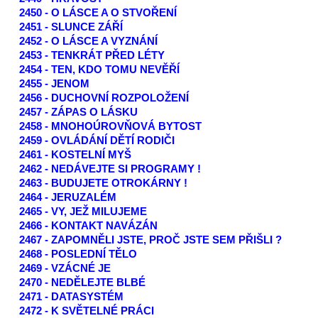
2450 - O LÁSCE A O STVOŘENÍ
2451 - SLUNCE ZÁŘÍ
2452 - O LÁSCE A VYZNÁNÍ
2453 - TENKRÁT PŘED LÉTY
2454 - TEN, KDO TOMU NEVĚŘÍ
2455 - JENOM
2456 - DUCHOVNÍ ROZPOLOŽENÍ
2457 - ZÁPAS O LÁSKU
2458 - MNOHOÚROVŇOVÁ BYTOST
2459 - OVLÁDÁNÍ DĚTÍ RODIČI
2461 - KOSTELNÍ MYŠ
2462 - NEDÁVEJTE SI PROGRAMY !
2463 - BUDUJETE OTROKÁRNY !
2464 - JERUZALÉM
2465 - VY, JEŽ MILUJEME
2466 - KONTAKT NAVÁZÁN
2467 - ZAPOMNĚLI JSTE, PROČ JSTE SEM PŘIŠLI ?
2468 - POSLEDNÍ TĚLO
2469 - VZÁCNÉ JE
2470 - NEDĚLEJTE BLBÉ
2471 - DATASYSTÉM
2472 - K SVĚTELNÉ PRÁCI