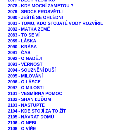
2077 - DECH VESMÍRU
2078 - KDY MOCNÍ ZAMETOU ?
2079 - SRDCE PROSVĚTLI
2080 - JEŠTĚ SE OHLÉDNI
2081 - TOMU, KDO STOJATÉ VODY ROZVÍŘIL
2082 - MATKA ZEMĚ
2083 - TO SE VÍ
2089 - LÁSKA
2090 - KRÁSA
2091 - ČAS
2092 - O NADĚJI
2093 - VĚRNOST
2094 - SOUZNĚNÍ DUŠÍ
2095 - MILOVÁNÍ
2096 - O LÁSCE
2097 - O MILOSTI
2101 - VESMÍRNA POMOC
2102 - SHAN ĽUĎOM
2103 - NASTUPTE
2104 - KDE STOJÍ ZA TO ŽÍT
2105 - NÁVRAT DOMŮ
2106 - O NEBI
2108 - O VÍŘE