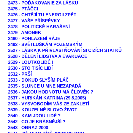
2473 - POĎAKOVANIE ZA LÁSKU
2475 - PTÁČCI
2476 - CHTĚJÍ TU ENERGII ZPĚT
2477 - VAŠE PŘÍSPĚVKY
2478 - POLITICKÉ HARAŠENÍ
2479 - AMONEK
2480 - POHLAZENÍ RÁJE
2482 - SVĚTLUŠKÁM POZEMSKÝM
2527 - LÁSKA K PŘIVLASTŇOVÁNÍ SI CIZÍCH STATKŮ
2528 - DĚLENÍ LIDSTVA A EVAKUACE
2529 - LOUTKOLIDÉ !
2530 - STO TISÍC LIDÍ
2532 - PRŠÍ
2533 - DOKUD SLYŠÍM PLÁČ
2535 - SLUNCE U MNE NEZAPADÁ
2536 - JAKOU HODNOTU MÁ ČLOVĚK ?
2537 - HURIKÁN KATRINA (29.8.2005)
2538 - VYSVOBODÍM VÁS ZE ZAKLETÍ
2539 - KOUZELNÉ SLOVO ŽIVOT
2540 - KAM JDOU LIDÉ ?
2542 - CO JE KRÁSNĚJŠÍ ?
2543 - OBRAZ 2000