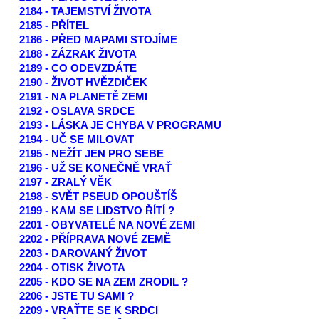
2184 - TAJEMSTVÍ ŽIVOTA
2185 - PŘÍTEL
2186 - PŘED MAPAMI STOJÍME
2188 - ZÁZRAK ŽIVOTA
2189 - CO ODEVZDÁTE
2190 - ŽIVOT HVĚZDIČEK
2191 - NA PLANETĚ ZEMI
2192 - OSLAVA SRDCE
2193 - LÁSKA JE CHYBA V PROGRAMU
2194 - UČ SE MILOVAT
2195 - NEŽÍT JEN PRO SEBE
2196 - UŽ SE KONEČNĚ VRAŤ
2197 - ZRALÝ VĚK
2198 - SVĚT PSEUD OPOUŠTÍŠ
2199 - KAM SE LIDSTVO ŘÍTÍ ?
2201 - OBYVATELÉ NA NOVÉ ZEMI
2202 - PŘÍPRAVA NOVÉ ZEMĚ
2203 - DAROVANÝ ŽIVOT
2204 - OTISK ŽIVOTA
2205 - KDO SE NA ZEM ZRODIL ?
2206 - JSTE TU SAMI ?
2209 - VRAŤTE SE K SRDCI