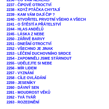
2236 - CO VÁM NEŘEKLI
2237 - ČIPOVÉ OTROCTVÍ
2238 - KDYŽ PTÁČKA CHYTAJÍ
2239 - KAM VÁM DAJÍ ČIP ?
2240 - STVOŘITEL PRVOTNÍ VŠEHO A VŠECH
2241 - O ŠTĚSTÍ A PŘÁTELSTVÍ
2244 - HLAS ANDĚLŮ
2245 - LÁSKA Z NEBE
2250 - ZÁŘIVÉ BARVY
2251 - DNEŠNÍ OTROCTVÍ
2252 - VŠECHNO JE JINAK
2253 - LÉČENÍ DUCHOVNÍHO SRDCE
2254 - ZAPOMNĚLI JSME STÁRNOUT
2255 - UDĚLEJTE SI NEBE
2256 - MÍR LIDEM
2257 - VYZNÁNÍ
2258 - CÍLE OVLÁDÁNÍ
2259 - JESENÍKY
2260 - DÁVNÝ SEN
2261 - MOUDROST VĚKŮ
2262 - TVÁ TVÁŘ
2263 - ROZEDNĚNÍ