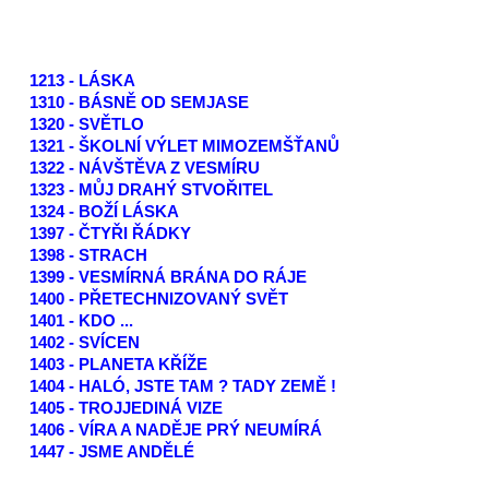
1213 - LÁSKA
1310 - BÁSNĚ OD SEMJASE
1320 - SVĚTLO
1321 - ŠKOLNÍ VÝLET MIMOZEMŠŤANŮ
1322 - NÁVŠTĚVA Z VESMÍRU
1323 - MŮJ DRAHÝ STVOŘITEL
1324 - BOŽÍ LÁSKA
1397 - ČTYŘI ŘÁDKY
1398 - STRACH
1399 - VESMÍRNÁ BRÁNA DO RÁJE
1400 - PŘETECHNIZOVANÝ SVĚT
1401 - KDO ...
1402 - SVÍCEN
1403 - PLANETA KŘÍŽE
1404 - HALÓ, JSTE TAM ? TADY ZEMĚ !
1405 - TROJJEDINÁ VIZE
1406 - VÍRA A NADĚJE PRÝ NEUMÍRÁ
1447 - JSME ANDĚLÉ