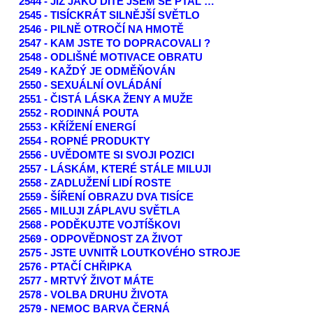
2544 - JIŽ JAKO DÍTĚ JSEM SE PTAL …
2545 - TISÍCKRÁT SILNĚJŠÍ SVĚTLO
2546 - PILNĚ OTROČÍ NA HMOTĚ
2547 - KAM JSTE TO DOPRACOVALI ?
2548 - ODLIŠNÉ MOTIVACE OBRATU
2549 - KAŽDÝ JE ODMĚŇOVÁN
2550 - SEXUÁLNÍ OVLÁDÁNÍ
2551 - ČISTÁ LÁSKA ŽENY A MUŽE
2552 - RODINNÁ POUTA
2553 - KŘÍŽENÍ ENERGÍ
2554 - ROPNÉ PRODUKTY
2556 - UVĚDOMTE SI SVOJI POZICI
2557 - LÁSKÁM, KTERÉ STÁLE MILUJI
2558 - ZADLUŽENÍ LIDÍ ROSTE
2559 - ŠÍŘENÍ OBRAZU DVA TISÍCE
2565 - MILUJI ZÁPLAVU SVĚTLA
2568 - PODĚKUJTE VOJTÍŠKOVI
2569 - ODPOVĚDNOST ZA ŽIVOT
2575 - JSTE UVNITŘ LOUTKOVÉHO STROJE
2576 - PTAČÍ CHŘIPKA
2577 - MRTVÝ ŽIVOT MÁTE
2578 - VOLBA DRUHU ŽIVOTA
2579 - NEMOC BARVA ČERNÁ