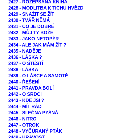
2427 - ROZEPSANÁ KNIHA
2428 - MODLITBA K TICHU HVĚZD
2429 - SNAŽIT SE ŽÍT
2430 - TVÁŘ NĚMÁ
2431 - CO JE DOBRÉ
2432 - MŮJ TY BOŽE
2433 - JAKO NETOPÝR
2434 - ALE JAK MÁM ŽÍT ?
2435 - NADĚJE
2436 - LÁSKA ?
2437 - O ŠTĚSTÍ
2438 - LÁSKA
2439 - O LÁSCE A SAMOTĚ
2440 - ŘEŠENÍ
2441 - PRAVDA BOLÍ
2442 - O SRDCI
2443 - KDE JSI ?
2444 - MÍT RÁD
2445 - SLEČNA PYŠNÁ
2446 - NITRO
2447 - OTROK
2448 - VYČŮRANÝ PTÁK
2449 - HRAVOST