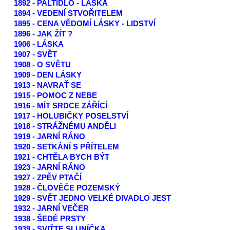
1892 - PALTIDLO - LÁSKA
1894 - VEDENÍ STVOŘITELEM
1895 - CENA VĚDOMÍ LÁSKY - LIDSTVÍ
1896 - JAK ŽÍT ?
1906 - LÁSKA
1907 - SVĚT
1908 - O SVĚTU
1909 - DEN LÁSKY
1913 - NAVRAŤ SE
1915 - POMOC Z NEBE
1916 - MÍT SRDCE ZÁŘÍCÍ
1917 - HOLUBIČKY POSELSTVÍ
1918 - STRÁŽNÉMU ANDĚLI
1919 - JARNÍ RÁNO
1920 - SETKÁNÍ S PŘÍTELEM
1921 - CHTĚLA BYCH BÝT
1923 - JARNÍ RÁNO
1927 - ZPĚV PTAČÍ
1928 - ČLOVĚČE POZEMSKÝ
1929 - SVĚT JEDNO VELKÉ DIVADLO JEST
1932 - JARNÍ VEČER
1938 - ŠEDÉ PRSTY
1939 - SVIŤTE SLUNÍČKA