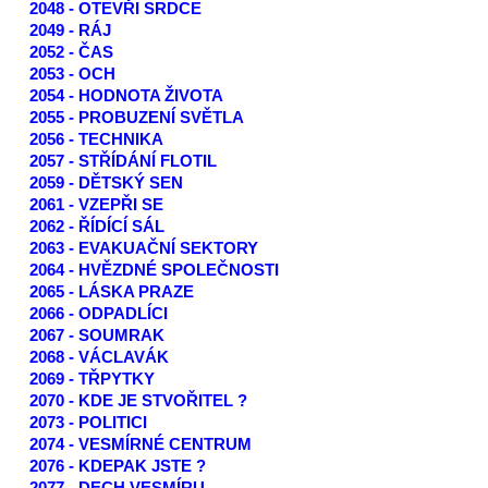
2048 - OTEVŘI SRDCE
2049 - RÁJ
2052 - ČAS
2053 - OCH
2054 - HODNOTA ŽIVOTA
2055 - PROBUZENÍ SVĚTLA
2056 - TECHNIKA
2057 - STŘÍDÁNÍ FLOTIL
2059 - DĚTSKÝ SEN
2061 - VZEPŘI SE
2062 - ŘÍDÍCÍ SÁL
2063 - EVAKUAČNÍ SEKTORY
2064 - HVĚZDNÉ SPOLEČNOSTI
2065 - LÁSKA PRAZE
2066 - ODPADLÍCI
2067 - SOUMRAK
2068 - VÁCLAVÁK
2069 - TŘPYTKY
2070 - KDE JE STVOŘITEL ?
2073 - POLITICI
2074 - VESMÍRNÉ CENTRUM
2076 - KDEPAK JSTE ?