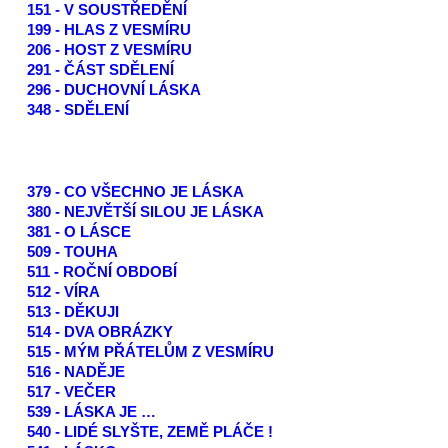
151 - V SOUSTŘEDĚNÍ
199 - HLAS Z VESMÍRU
206 - HOST Z VESMÍRU
291 - ČÁST SDĚLENÍ
296 - DUCHOVNÍ LÁSKA
348 - SDĚLENÍ
379 - CO VŠECHNO JE LÁSKA
380 - NEJVĚTŠÍ SILOU JE LÁSKA
381 - O LÁSCE
509 - TOUHA
511 - ROČNÍ OBDOBÍ
512 - VÍRA
513 - DĚKUJI
514 - DVA OBRÁZKY
515 - MÝM PŘÁTELŮM Z VESMÍRU
516 - NADĚJE
517 - VEČER
539 - LÁSKA JE …
540 - LIDÉ SLYŠTE, ZEMĚ PLÁČE !