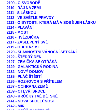
2109 - O SVOBODĚ
2110 - RÁJ NA ZEMI
2111 - S LÁSKOU
2112 - VE SVĚTLE PRAVDY
2113 - O BYTOSTI, KTERÁ MÁ V SOBĚ JEN LÁSKU
2114 - PLAVÁNÍ
2115 - MOST
2116 - HVĚZDIČKA
2117 - ZASLEPENÝ SVĚT
2119 - ODCHÁZÍME
2120 - SLAVNOSTNÍ VÁNOČNÍ SETKÁNÍ
2122 - ŠTĚDRÝ DEN
2127 - ZEMIČKA SE OTŘÁSÁ
2129 - GALAKTICKÁ RODINA
2132 - NOVÝ DOMOV
2135 - PLÁČ ŠTĚSTÍ
2136 - ROZHOVOR S PŘÍTELEM
2137 - OCHRANA ZEMĚ
2139 - OTEVŘI SRDCE
2140 - KRŮČKY TVÉ DĚTSKÉ
2141 - NOVÁ SPOLEČNOST
2142 - MÍR