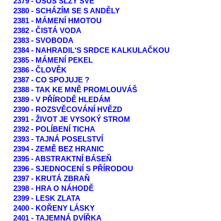
2379 - OSUŠ SLZY SVÉ
2380 - SCHÁZÍM SE S ANDĚLY
2381 - MÁMENÍ HMOTOU
2382 - ČISTÁ VODA
2383 - SVOBODA
2384 - NAHRADIL‘S SRDCE KALKULAČKOU
2385 - MÁMENÍ PEKEL
2386 - ČLOVĚK
2387 - CO SPOJUJE ?
2388 - TAK KE MNĚ PROMLOUVÁŠ
2389 - V PŘÍRODĚ HLEDÁM
2390 - ROZSVĚCOVÁNÍ HVĚZD
2391 - ŽIVOT JE VYSOKÝ STROM
2392 - POLÍBENÍ TICHA
2393 - TAJNÁ POSELSTVÍ
2394 - ZEMĚ BEZ HRANIC
2395 - ABSTRAKTNÍ BÁSEŇ
2396 - SJEDNOCENÍ S PŘÍRODOU
2397 - KRUTÁ ZBRAŇ
2398 - HRA O NÁHODĚ
2399 - LESK ZLATA
2400 - KOŘENY LÁSKY
2401 - TAJEMNÁ DVÍŘKA