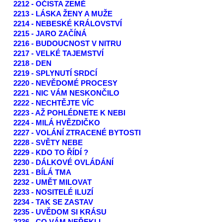
2212 - OČISTA ZEMĚ
2213 - LÁSKA ŽENY A MUŽE
2214 - NEBESKÉ KRÁLOVSTVÍ
2215 - JARO ZAČÍNÁ
2216 - BUDOUCNOST V NITRU
2217 - VELKÉ TAJEMSTVÍ
2218 - DEN
2219 - SPLYNUTÍ SRDCÍ
2220 - NEVĚDOMÉ PROCESY
2221 - NIC VÁM NESKONČILO
2222 - NECHTĚJTE VÍC
2223 - AŽ POHLÉDNETE K NEBI
2224 - MILÁ HVĚZDIČKO
2227 - VOLÁNÍ ZTRACENÉ BYTOSTI
2228 - SVĚTY NEBE
2229 - KDO TO ŘÍDÍ ?
2230 - DÁLKOVÉ OVLÁDÁNÍ
2231 - BÍLÁ TMA
2232 - UMĚT MILOVAT
2233 - NOSITELÉ ILUZÍ
2234 - TAK SE ZASTAV
2235 - UVĚDOM SI KRÁSU