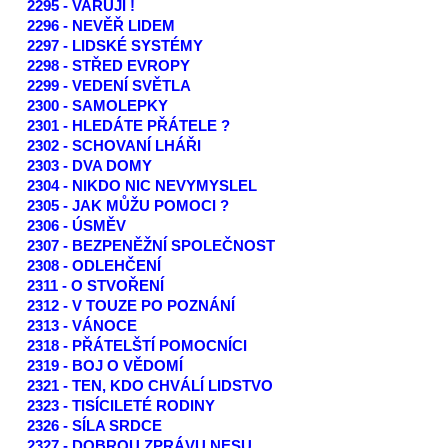
2295 - VARUJI !
2296 - NEVĚŘ LIDEM
2297 - LIDSKÉ SYSTÉMY
2298 - STŘED EVROPY
2299 - VEDENÍ SVĚTLA
2300 - SAMOLEPKY
2301 - HLEDÁTE PŘÁTELE ?
2302 - SCHOVANÍ LHÁŘI
2303 - DVA DOMY
2304 - NIKDO NIC NEVYMYSLEL
2305 - JAK MŮŽU POMOCI ?
2306 - ÚSMĚV
2307 - BEZPENĚŽNÍ SPOLEČNOST
2308 - ODLEHČENÍ
2311 - O STVOŘENÍ
2312 - V TOUZE PO POZNÁNÍ
2313 - VÁNOCE
2318 - PŘÁTELŠTÍ POMOCNÍCI
2319 - BOJ O VĚDOMÍ
2321 - TEN, KDO CHVÁLÍ LIDSTVO
2323 - TISÍCILETÉ RODINY
2326 - SÍLA SRDCE
2327 - DOBROU ZPRÁVU NESU