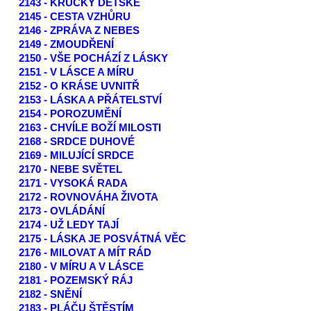
2143 - KRŮČKY DĚTSKÉ
2145 - CESTA VZHŮRU
2146 - ZPRÁVA Z NEBES
2149 - ZMOUDŘENÍ
2150 - VŠE POCHÁZÍ Z LÁSKY
2151 - V LÁSCE A MÍRU
2152 - O KRÁSE UVNITŘ
2153 - LÁSKA A PŘÁTELSTVÍ
2154 - POROZUMĚNÍ
2163 - CHVÍLE BOŽÍ MILOSTI
2168 - SRDCE DUHOVÉ
2169 - MILUJÍCÍ SRDCE
2170 - NEBE SVĚTEL
2171 - VYSOKÁ RADA
2172 - ROVNOVÁHA ŽIVOTA
2173 - OVLÁDÁNÍ
2174 - UŽ LEDY TAJÍ
2175 - LÁSKA JE POSVÁTNÁ VĚC
2176 - MILOVAT A MÍT RÁD
2180 - V MÍRU A V LÁSCE
2181 - POZEMSKÝ RÁJ
2182 - SNĚNÍ
2183 - PLÁČU ŠTĚSTÍM