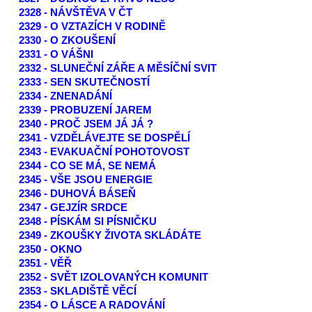
2328 - NÁVŠTĚVA V ČT
2329 - O VZTAZÍCH V RODINĚ
2330 - O ZKOUŠENÍ
2331 - O VÁŠNI
2332 - SLUNEČNÍ ZÁŘE A MĚSÍČNÍ SVIT
2333 - SEN SKUTEČNOSTÍ
2334 - ZNENADÁNÍ
2339 - PROBUZENÍ JAREM
2340 - PROČ JSEM JÁ JÁ ?
2341 - VZDĚLÁVEJTE SE DOSPĚLÍ
2343 - EVAKUAČNÍ POHOTOVOST
2344 - CO SE MÁ, SE NEMÁ
2345 - VŠE JSOU ENERGIE
2346 - DUHOVÁ BÁSEŇ
2347 - GEJZÍR SRDCE
2348 - PÍSKÁM SI PÍSNIČKU
2349 - ZKOUŠKY ŽIVOTA SKLÁDÁTE
2350 - OKNO
2351 - VĚŘ
2352 - SVĚT IZOLOVANÝCH KOMUNIT
2353 - SKLADIŠTĚ VĚCÍ
2354 - O LÁSCE A RADOVÁNÍ