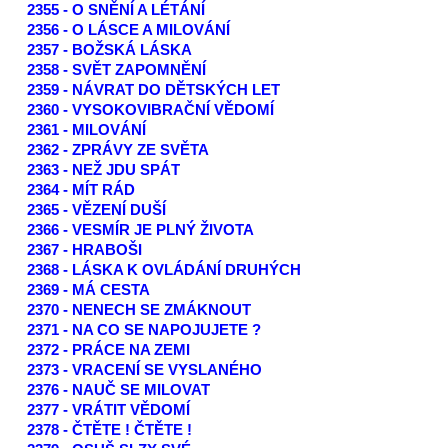
2355 - O SNĚNÍ A LÉTÁNÍ
2356 - O LÁSCE A MILOVÁNÍ
2357 - BOŽSKÁ LÁSKA
2358 - SVĚT ZAPOMNĚNÍ
2359 - NÁVRAT DO DĚTSKÝCH LET
2360 - VYSOKOVIBRAČNÍ VĚDOMÍ
2361 - MILOVÁNÍ
2362 - ZPRÁVY ZE SVĚTA
2363 - NEŽ JDU SPÁT
2364 - MÍT RÁD
2365 - VĚZENÍ DUŠÍ
2366 - VESMÍR JE PLNÝ ŽIVOTA
2367 - HRABOŠI
2368 - LÁSKA K OVLÁDÁNÍ DRUHÝCH
2369 - MÁ CESTA
2370 - NENECH SE ZMÁKNOUT
2371 - NA CO SE NAPOJUJETE ?
2372 - PRÁCE NA ZEMI
2373 - VRACENÍ SE VYSLANÉHO
2376 - NAUČ SE MILOVAT
2377 - VRÁTIT VĚDOMÍ
2378 - ČTĚTE ! ČTĚTE !