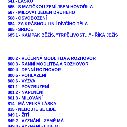
541 - LÁSKO
565 - S MATIČKOU ZEMÍ JSEM HOVOŘILA
567 - MILOVAT JEDEN DRUHÉHO
568 - OSVOBOZENÍ
684 - ZA KRÁSNOU LINIÍ DÍVČÍHO TĚLA
685 - SRDCE
685.1 - KAMPAK BĚŽÍŠ, "TRPĚLIVOST…" - ŘÍKÁ JEŽÍŠ
800.2 - VEČERNÁ MODLITBA A ROZHOVOR
800.3 - RANNÍ MODLITBA A ROZHOVOR
800.4 - DENNÍ ROZHOVOR
800.5 - POHLAZENÍ
800.6 - VÝZVA
801.1 - POVZBUZENÍ
801.2 - NAPLNĚNÍ
801.3 - MILOVÁNÍ
814 - MÁ VELKÁ LÁSKA
815 - NEBOJTE SE LIDÉ
849.1 - ŽITÍ
849.2 - VYZNÁNÍ - ZEMĚ MÁ
849.3 - VYZNÁNÍ - LIDÉ MÍ