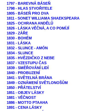
1797 - BAREVNÁ BÁSEŇ
1798 - HLAS STVOŘITELE
1805 - BÁSEŇ PRO DVA
1811 - SONET WILLIAMA SHAEKSPEARA
1825 - OCHRANA ANDĚLŮ
1826 - LÁSKA VĚČNÁ, A CO POMÍJÍ
1829 - ZÁŘE
1830 - BOHÉM
1831 - LÁSKA
1832 - SLUNCE - AMÓN
1834 - SLUNCE
1835 - HVĚZDIČKO Z NEBE
1837 - VZESTUPU ČAS
1839 - SMĚŘOVÁNÍ LIDÍ
1840 - PROBUZENÍ
1841 - SVĚTELNÁ BRÁNA
1849 - OZNÁMENÍ SVĚTLONOŠŮM
1850 - PŘÁTELSTVÍ
1851 - OBJEV LÁSKY
1881 - VĚČNOST
1886 - MOTTO PTAAHA
1891 - CENA LÁSKY