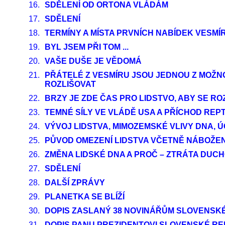
16.
SDĚLENÍ OD ORTONA VLÁDÁM
17.
SDĚLENÍ
18.
TERMÍNY A MÍSTA PRVNÍCH NABÍDEK VESMÍ
19.
BYL JSEM PŘI TOM ...
20.
VAŠE DUŠE JE VĚDOMÁ
21.
PŘÁTELÉ Z VESMÍRU JSOU JEDNOU Z MOŽN
ROZLIŠOVAT
22.
BRZY JE ZDE ČAS PRO LIDSTVO, ABY SE R
23.
TEMNÉ SÍLY VE VLÁDĚ USA A PŘÍCHOD REPT
24.
VÝVOJ LIDSTVA, MIMOZEMSKÉ VLIVY DNA, 
25.
PŮVOD OMEZENÍ LIDSTVA VČETNĚ NÁBOŽEN
26.
ZMĚNA LIDSKÉ DNA A PROČ – ZTRÁTA DUC
27.
SDĚLENÍ
28.
DALŠÍ ZPRÁVY
29.
PLANETKA SE BLÍŽÍ
30.
DOPIS ZASLANÝ 38 NOVINÁŘŮM SLOVENSK
31.
DOPIS PANU PREZIDENTOVI SLOVENSKÉ RE