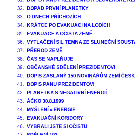
32.
DOPAD PRVNÍ PLANETKY
33.
O DNECH PŘÍCHOZÍCH
34.
KRÁTCE PO EVAKUACI NA LODÍCH
35.
EVAKUACE A OČISTA ZEMĚ
36.
VYTLAČENÍ SIL TEMNA ZE SLUNEČNÍ SOUST
37.
PŘEROD ZEMĚ
38.
ČAS SE NAPLŇUJE
39.
OBČANSKÉ SDĚLENÍ PREZIDENTOVI
40.
DOPIS ZASLANÝ 150 NOVINÁŘŮM ZEMÍ ČES
41.
DOPIS PANU PREZIDENTOVI
42.
PLANETKA S NEGATIVNÍ ENERGIÍ
43.
ÁČKO 30.8.1999
44.
MYŠLENÍ = ENERGIE
45.
EVAKUAČNÍ KORIDORY
46.
VYBRALI JSTE SI OČISTU
47.
SDĚLENÍ 193