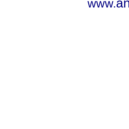
an
www.