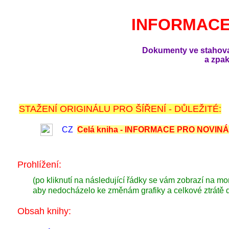
INFORMACE
Dokumenty ve stahova
a zpa
STAŽENÍ ORIGINÁLU PRO ŠÍŘENÍ - DŮLEŽITÉ:
CZ
Celá kniha - INFORMACE PRO NOVIN
Prohlížení:
(po kliknutí na následující řádky se vám zobrazí na mo
aby nedocházelo ke změnám grafiky a celkové ztrátě d
Obsah knihy: