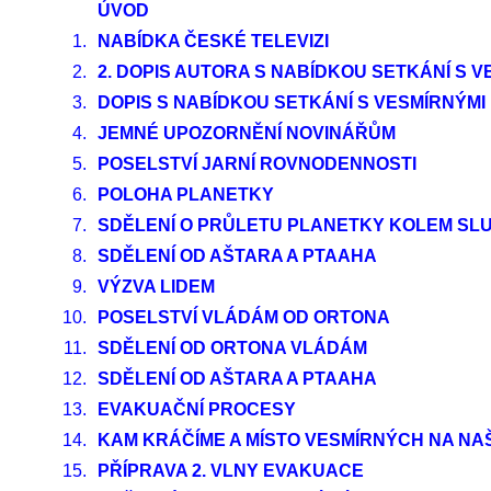
ÚVOD
1.
NABÍDKA ČESKÉ TELEVIZI
2.
2. DOPIS AUTORA S NABÍDKOU SETKÁNÍ S V
3.
DOPIS S NABÍDKOU SETKÁNÍ S VESMÍRNÝMI 
4.
JEMNÉ UPOZORNĚNÍ NOVINÁŘŮM
5.
POSELSTVÍ JARNÍ ROVNODENNOSTI
6.
POLOHA PLANETKY
7.
SDĚLENÍ O PRŮLETU PLANETKY KOLEM SL
8.
SDĚLENÍ OD AŠTARA A PTAAHA
9.
VÝZVA LIDEM
10.
POSELSTVÍ VLÁDÁM OD ORTONA
11.
SDĚLENÍ OD ORTONA VLÁDÁM
12.
SDĚLENÍ OD AŠTARA A PTAAHA
13.
EVAKUAČNÍ PROCESY
14.
KAM KRÁČÍME A MÍSTO VESMÍRNÝCH NA NA
15.
PŘÍPRAVA 2. VLNY EVAKUACE