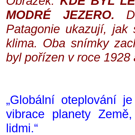
Obrázek:
KDE BYL L
MODRÉ JEZERO.
Dv
Patagonie ukazují, jak 
klima. Oba snímky zach
byl pořízen v roce 1928 
„Globální oteplování 
vibrace planety Země,
lidmi.“