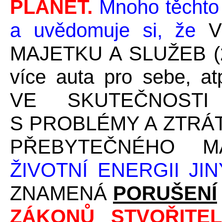
PLANET.
Mnoho těchto 
a uvědomuje si, že
MAJETKU A SLUŽEB (2 
více auta pro sebe, 
VE SKUTEČNOSTI 
S PROBLÉMY A ZTRÁ
PŘEBYTEČNÉHO M
ŽIVOTNÍ ENERGII JIN
ZNAMENÁ
PORUŠENÍ
ZÁKONŮ STVOŘITE