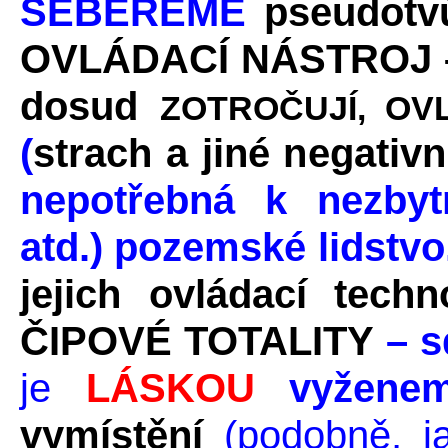
SEBEREME
pseudotv
OVLÁDACÍ NÁSTROJ – 
dosud
ZOTROČUJÍ, OVL
(
strach a jiné negativ
nepotřebná k nezby
atd.) pozemské lidstvo
jejich ovládací techn
ČIPOVÉ TOTALITY
– s
je
LÁSKOU
vyžene
vymístění
(podobně, j