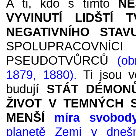
A ti, kdo s tímto
NE
VYVINUTÍ LIDŠTÍ
NEGATIVNÍHO STA
SPOLUPRACOV
PSEUDOTVŮRCŮ
(obr
1879, 1880).
Ti jsou v
budují
STÁT DÉMONŮ
ŽIVOT V TEMNÝCH 
MENŠÍ
míra svobody
planetě Zemi v dneš