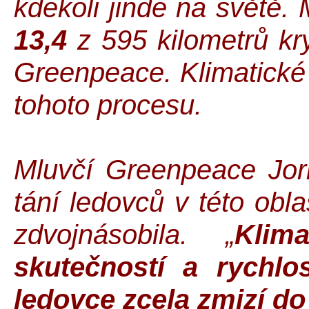
kdekoli jinde na světě.
13,4
z 595 kilometrů kr
Greenpeace. Klimatické
tohoto procesu.
Mluvčí Greenpeace Joris
tání ledovců v této obl
zdvojnásobila. „
Klim
skutečností a rychlo
ledovce zcela zmizí do