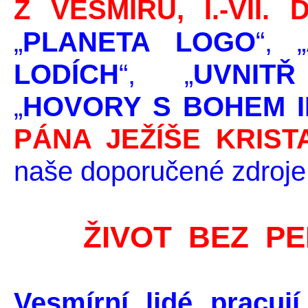
Z VESMÍRU, I.-VII. D
„
PLANETA LOGO
“, „
LODÍCH
“, „
UVNIT
„
HOVORY S BOHEM II
PÁNA JEŽÍŠE KRISTA
naše doporučené zdroje
ŽIVOT BEZ P
Vesmírní lidé pracuj