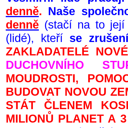
denně
.
Naše společno
denně
(stačí na to jej
(lidé), kteří
se zrušen
ZAKLADATELÉ NOVÉ
DUCHOVNÍHO STUP
MOUDROSTI, POMOC
BUDOVAT NOVOU ZEM
STÁT ČLENEM KOS
MILIONŮ PLANET A 