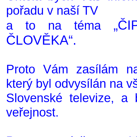
pořadu v naší TV
„Č
a to na téma
ČLOVĚKA“.
Proto Vám zasílám na
který byl odvysílán na v
Slovenské televize, a 
veřejnost.