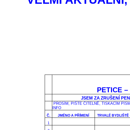
PETICE – ZR
JSEM ZA ZRUŠENÍ P
PROSÍM, PIŠTE ČITELNĚ, TISKACÍM PÍSME
INFO
Č.
JMÉNO A PŘÍMENÍ
TRVALÉ BYDLIŠTĚ 
1