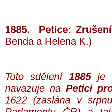
1885. Petice: Zrušen
Benda a Hele
Toto sdělení
1885
je a
navazuje na
Petici pro
1622 (zaslána v srpn
Parlamentu ČR) a t