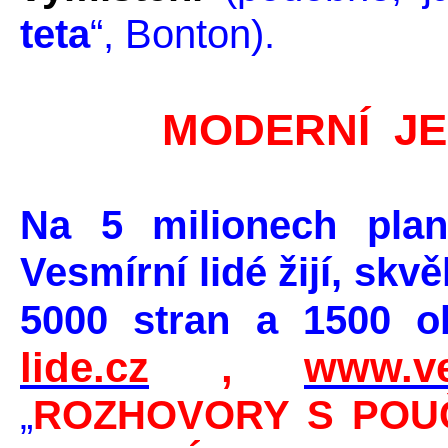
teta
“, Bonton).
MODERNÍ JE
Na 5 milionech plan
Vesmírní lidé žijí, skv
5000 stran a 1500 o
lide.cz
,
www.ve
„
ROZHOVORY S POU