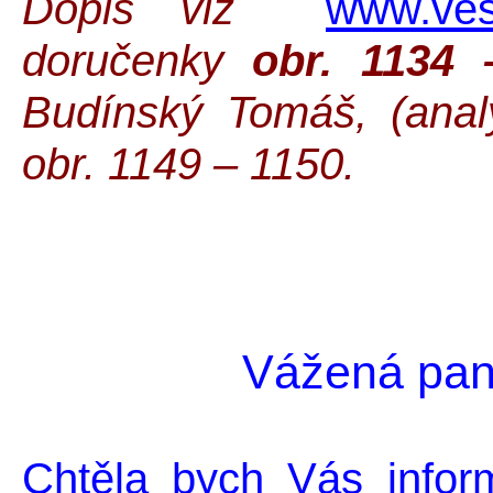
Dopis viz
www.vesm
doručenky
obr. 1134 
Budínský Tomáš, (anal
obr. 1149 – 1150.
Vážená pan
Chtěla bych Vás infor