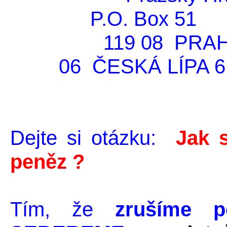
P.O. Box 51
119 08 
06 ČESKÁ LÍPA 6
mob
Dejte si otázku:
Jak 
peněz ?
Tím, že
zrušíme p