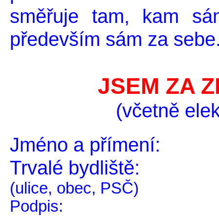
směřuje tam, kam sá
především sám za sebe
JSEM ZA 
(včetně ele
Jméno a přímení:
Trvalé bydliště:
(ulice, obec, PSČ)
Podpis: