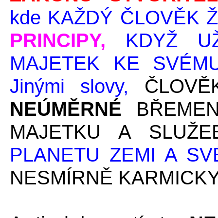
kde KAŽDÝ ČLOVĚK 
PRINCIPY,
KDYŽ U
MAJETEK KE SVÉM
Jinými slovy,
ČLOVĚ
NEÚMĚRNÉ
BŘEMEN
MAJETKU A SLUŽ
PLANETU ZEMI A SVÉ
NESMÍRNĚ KARMICKY