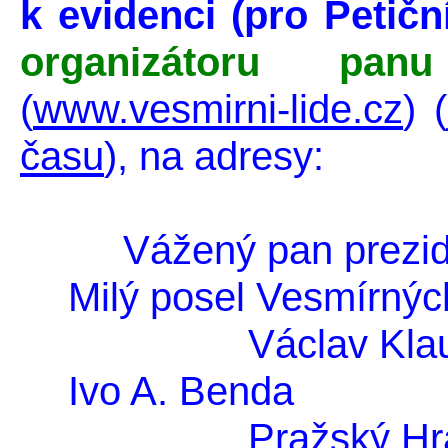
k evidenci (pro Petič
organizátoru panu
(
www.vesmirni-lide.cz
)
času
), na adresy:
Vážený pan prezi
Milý posel Vesmírných
Václ
Ivo A. Benda
Pražs