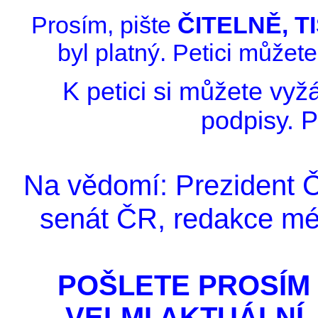
Prosím, pište
ČITELNĚ,
T
byl platný. Petici můžete
K petici si můžete vyž
podpisy. Pe
Na vědomí: Prezident 
senát ČR, redakce méd
POŠLETE PROSÍM 
VELMI AKTUÁLNÍ, uv