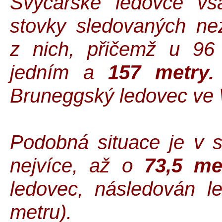
Švýcarské ledovce v
stovky sledovaných ne
z nich, přičemž u 96
jedním a
157 metry.
Bruneggský ledovec ve 
Podobná situace je v
nejvíce, až o
73,5 me
ledovec, následován l
metru).