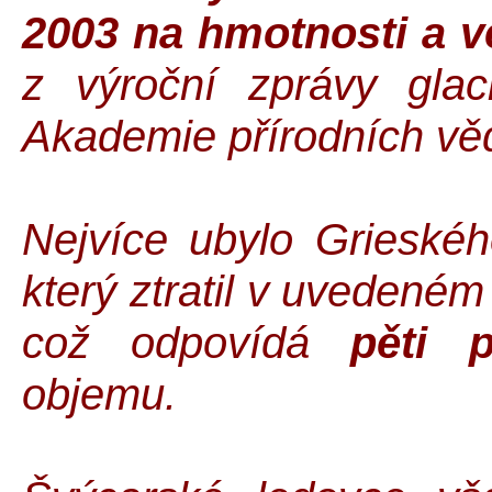
2003 na hmotnosti a vě
z výroční zprávy glac
Akademie přírodních vě
Nejvíce ubylo Grieskéh
který ztratil v uvedené
což odpovídá
pěti 
objemu.