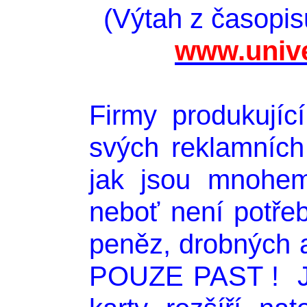
(Výtah z časopis
www.unive
Firmy produkujíc
svých reklamních
jak jsou mnohem
neboť není potřeb
peněz, drobných
POUZE PAST ! Ja