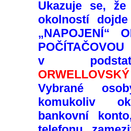
Ukazuje se, že
okolností doj
„NAPOJENÍ“ 
POČÍTAČOVOU
v podstat
ORWELLOVSKÝ
Vybrané oso
komukoliv ok
bankovní konto,
telefonu, zamezi