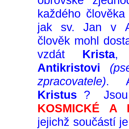
obrovské zjedno
každého člověka
jak sv. Jan v A
člověk mohl dost
vzdát
Krista
Antikristovi
(ps
zpracovatele)
.
Kristus
? Jsou 
KOSMICKÉ A 
jejichž součástí je