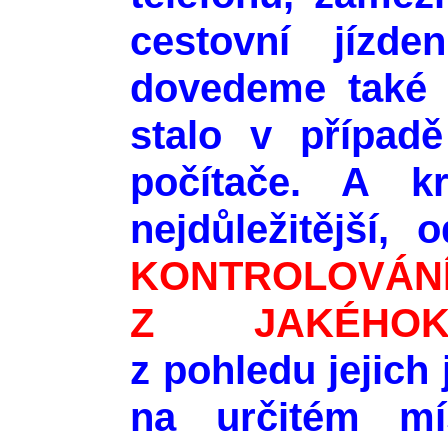
cestovní jízde
dovedeme také p
stalo v případě
počítače. A k
nejdůležitější,
KONTROL
Z JAKÉHOK
z pohledu jejich 
na určitém m