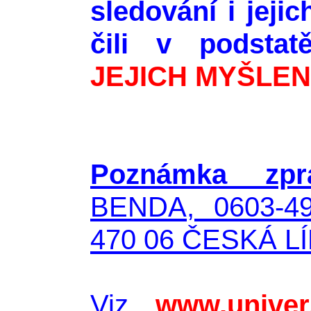
sledování i jeji
čili v podst
JEJICH MYŠLEN
Poznámka zpra
BENDA, 0603-49
470 06 ČESKÁ LÍ
Viz
www.univer