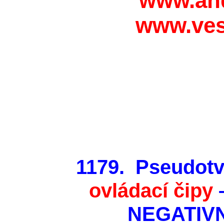
www.and
www.vesm
1179.
Pseudotv
ovládací čipy
–
NEGATIVN