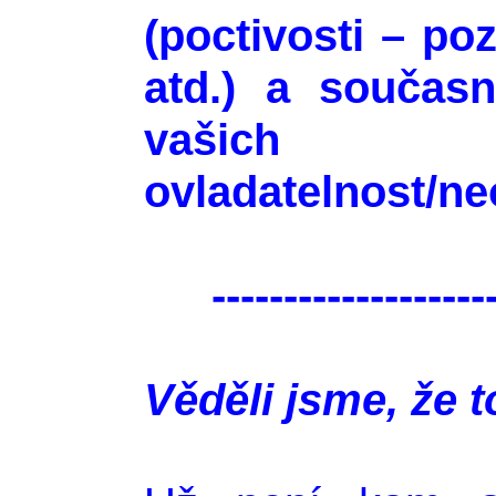
(poctivosti – po
atd.) a součas
vašic
ovladatelnost/ne
-------------------
Věděli jsme, že t