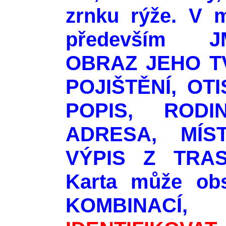
zrnku rýže. V m
především 
OBRAZ JEHO T
POJIŠTĚNÍ, OT
POPIS, RODI
ADRESA, MÍS
VÝPIS Z TRAS
Karta může ob
KOMBINACÍ