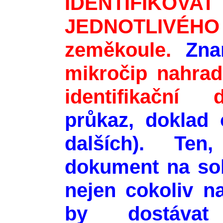
IDENTIFIK
JEDNOTLIV
zeměkoule.
Znam
mikročip nahrad
identifikační 
průkaz, doklad 
dalších). Te
dokument na so
nejen cokoliv n
by dostávat