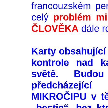
francouzském pe
celý
problém m
ČLOVĚKA
dále r
Karty obsahujíc
kontrole nad 
světě. Budou
předcházej
MIKROČIPU v tě
„bestie“, bez k