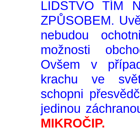
LIDSTVO TÍM 
ZPŮSOBEM. Uvědo
nebudou ochotn
možnosti obcho
Ovšem v případ
krachu ve svět
schopni přesvědči
jedinou záchranou,
MIKROČIP.