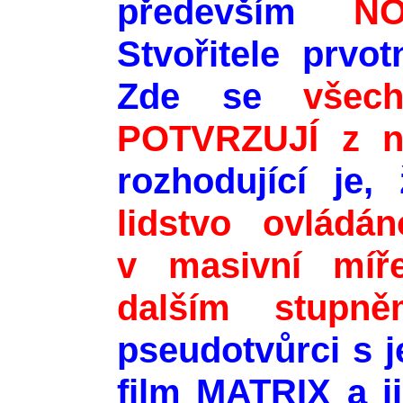
především
N
Stvořitele prvo
Zde se
všec
POTVRZUJÍ z ne
rozhodující je,
lidstvo ovládá
v masivní míř
dalším stupně
pseudotvůrci s je
film MATRIX a ji