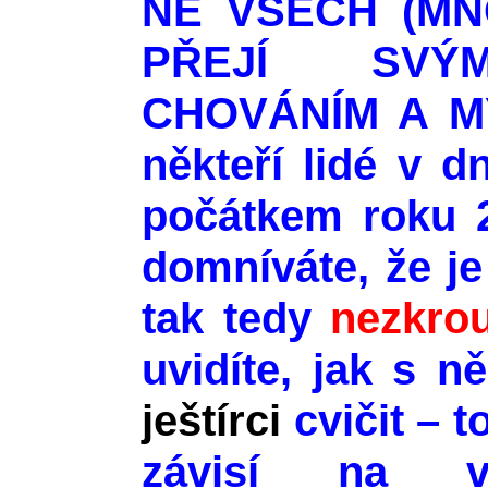
NE VŠECH (MN
PŘEJÍ SVÝ
CHOVÁNÍM A MY
někteří lidé v 
počátkem roku 2
domníváte, že j
tak tedy
nezkrou
uvidíte, jak s 
ještírci
cvičit – 
závisí na v