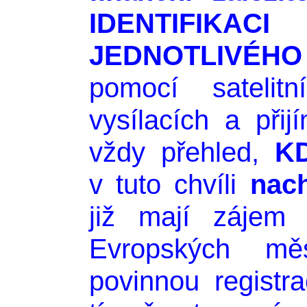
IDENTIFI
JEDNOTLIVÉHO
pomocí satelit
vysílacích a přij
vždy přehled,
K
v tuto chvíli
nach
již mají zájem 
Evropských m
povinnou registr