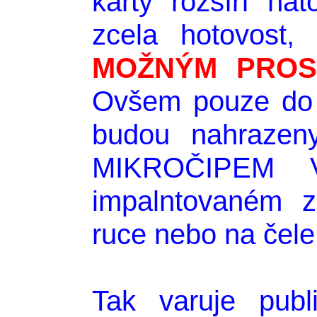
karty rozšíří nat
zcela hotovost
MOŽNÝM PROS
Ovšem pouze do
budou nahrazen
MIKROČIPEM 
impalntovaném z
ruce nebo na čele
Tak varuje publ