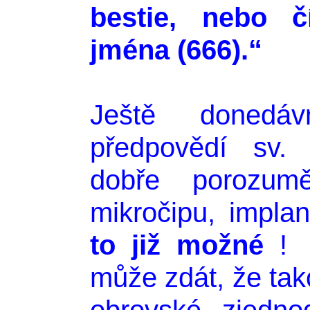
bestie, nebo čí
jména (666).“
Ještě donedá
předpovědí sv.
dobře porozum
mikročipu, impla
to již možné
může zdát, že tak