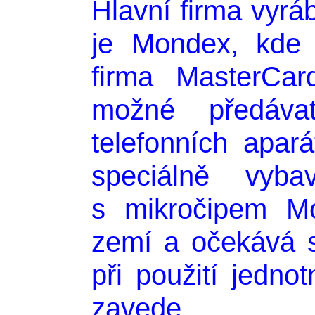
Hlavní firma vyráb
je Mondex, kde p
firma MasterCar
možné předáva
telefonních apa
speciálně vyba
s mikročipem Mo
zemí a očekává s
při použití jedn
zavede.