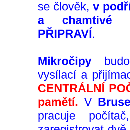
se člověk,
v podř
a chamtivé m
PŘIPRAVÍ
.
Mikročipy
budou
vysílací a přijím
CENTRÁLNÍ POČÍ
pamětí.
V
Bruse
pracuje počíta
zaregistrovat dvě 