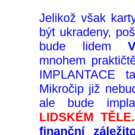
Jelikož však kar
být ukradeny, po
bude lidem
mnohem praktičtě
IMPLANTACE ta
Mikročip již nebu
ale bude imp
LIDSKÉM TĚLE.
finanční záležito