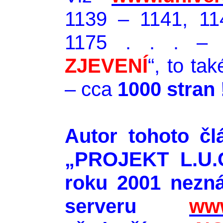
1139 – 1141, 11
1175 . . . – 
ZJEVENÍ
“, to ta
– cca
1000 stran 
Autor tohoto čl
„PROJEKT L.U.C.
roku 2001 nezn
serveru
www