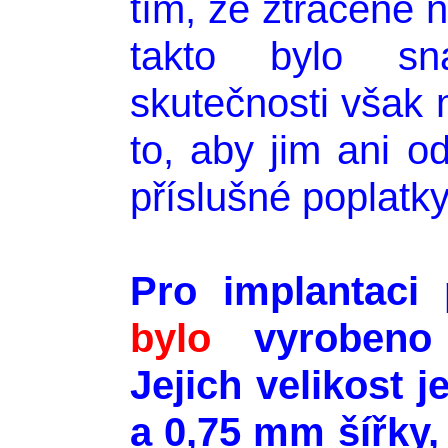
tím, že ztracené 
takto bylo sn
skutečnosti však
to, aby jim ani o
příslušné poplatky
Pro implantaci 
bylo
vyroben
Jejich velikost 
a 0,75 mm šířky,