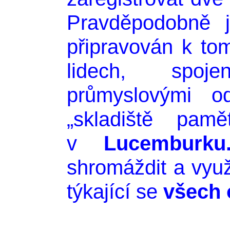
Pravděpodobně 
připravován k to
lidech, spo
průmyslovými od
„skladiště pamě
v
Lucemburku
shromáždit a využ
týkající se
všech 