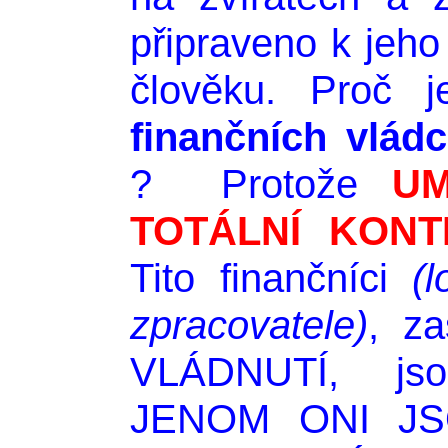
připraveno k jeh
člověku. Proč 
finančních vlád
? Protože
UM
TOTÁLNÍ KONT
Tito finančníci
(
zpracovatele)
, z
VLÁDNUTÍ, jso
JENOM ONI J