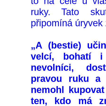
to na čele u vl
ruky. Tato skut
připomíná úryvek 
„A (bestie) učin
velcí, bohatí 
nevolníci, do
pravou ruku a 
nemohl kupovat 
ten, kdo má z