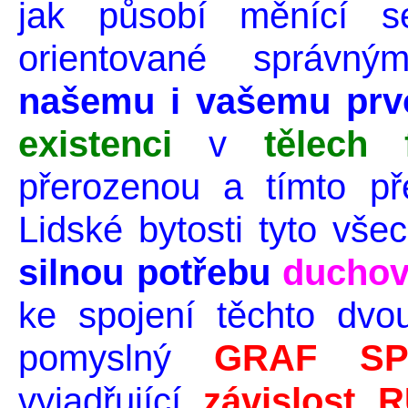
jak působí měnící se
orientované správ
našemu i vašemu prv
existenci
v
tělech 
přerozenou a tímto př
Lidské bytosti tyto vše
silnou potřebu
duchov
ke spojení těchto dvou
pomyslný
GRAF SP
vyjadřující
závislost 