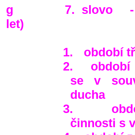
g 7. slovo - II. e
let)
1.
období t
2.
období
se v souv
ducha
3.
obd
činnosti s 