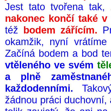
Jest tato tvořena tak
nakonec končí také v
též
bodem zářícím.
Pr
okamžik, nyní vrátíme 
Začíná bodem a bod te
vtěleného ve svém
tě
a plně zaměstnanéh
každodenními.
Takov
žádnou práci duchovní,