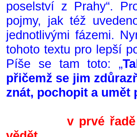
poselství z Prahy“. P
pojmy, jak též uvedeno
jednotlivými fázemi. Ny
tohoto textu pro lepší p
Píše se tam toto: „
Ta
přičemž se jim zdůrazňu
znát, pochopit a umět 
v prvé řadě
vědět