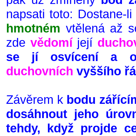
napsati toto: Dostane-li
hmotném
vtělená až s
zde
vědomí
její
ducho
se jí osvícení a 
duchovních
vyššího řá
Závěrem k
bodu zářící
dosáhnout jeho úrovn
tehdy, když projde c