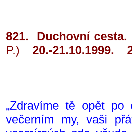
821. Duchovn
P.)
20.-21.10.1999. 2
Místo: St
„Zdravíme tě opět po 
večerním my, vaši přá