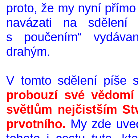
proto, že my nyní přímo
navázati na sdělení 
s poučením“ vydáva
drahým.
V tomto sdělení píše
probouzí své vědomí 
světlům nejčistším St
prvotního.
My zde uved