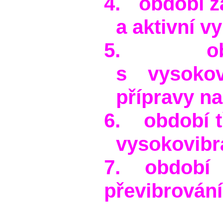
4.
období z
a aktivní v
5.
o
s vysoko
přípravy na
6.
období 
vysokovibr
7. období 
převibrování 