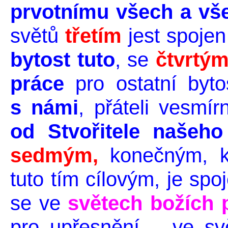
prvotnímu
všech a vš
světů
třetím
jest spoje
bytost tuto
, se
čtvrtý
práce
pro ostatní byto
s námi
, přáteli vesmí
od
Stvořitele
našeho
sedmým,
konečným, kt
tuto tím cílovým, je sp
se ve
světech božích 
pro upřesnění – ve sv