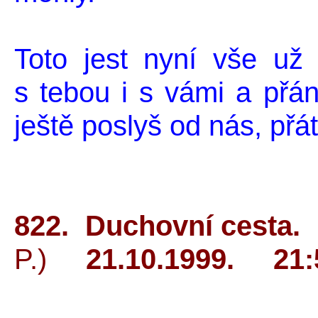
Toto jest nyní vše u
s tebou i s vámi a přá
ještě poslyš od nás, přá
822. Duchovn
P.)
21.10.1999. 21:5