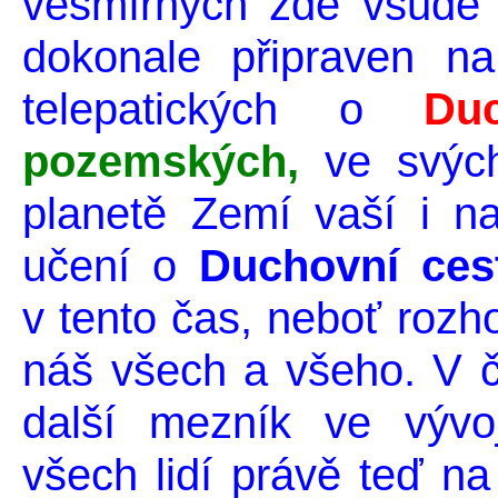
vesmírných zde všude n
dokonale připraven na
telepatických o
Du
pozemských,
ve svých
planetě Zemí vaší i na
učení o
Duchovní ces
v tento čas, neboť roz
náš všech a všeho. V ča
další mezník ve vývo
všech lidí právě teď na