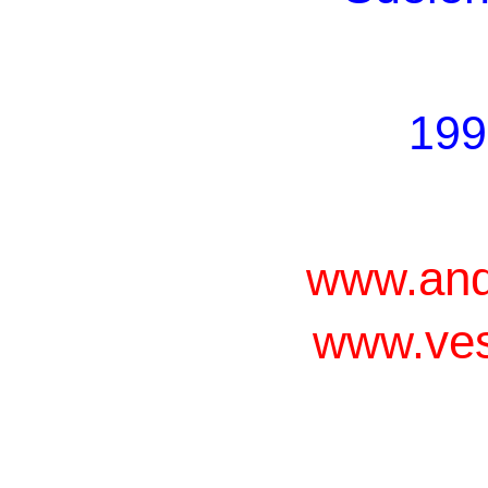
199
and
www.
ves
www.