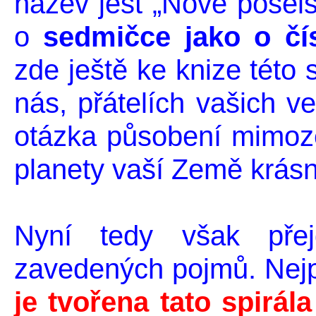
název jest „Nové posels
o
sedmičce jako o čí
zde ještě ke knize této 
nás, přátelích vašich v
otázka působení mimoze
planety vaší Země krásn
Nyní tedy však přej
zavedených pojmů. Nejp
je tvořena tato spirá