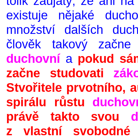
tolik zaujatý, že ani na
existuje nějaké duc
množství dalších duch
člověk takový začn
duchovní
a
pokud sám
začne studovati
zák
Stvořitele prvotního, 
spirálu růstu
duchov
právě takto svou
d
z vlastní svobodné 