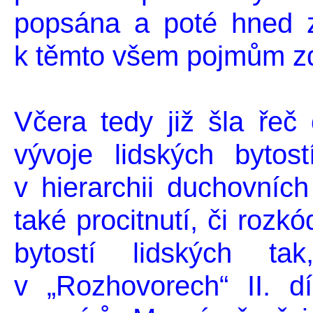
popsána a poté hned 
k těmto všem pojmům z
Včera tedy již šla ře
vývoje lidských byto
v hierarchii duchovníc
také procitnutí, či roz
bytostí lidských t
v „Rozhovorech“ II. d