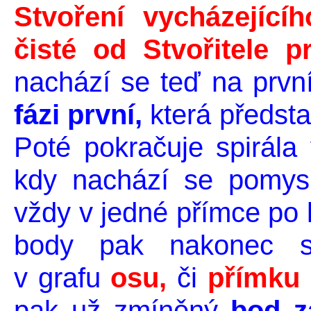
Stvoření vycházející
čisté od Stvořitele 
nachází se teď na první
fázi první,
která předst
Poté pokračuje spirála
kdy nachází se pomysl
vždy v jedné přímce po 
body pak nakonec sp
v grafu
osu,
či
přímku 
pak už zmíněný
bod zá