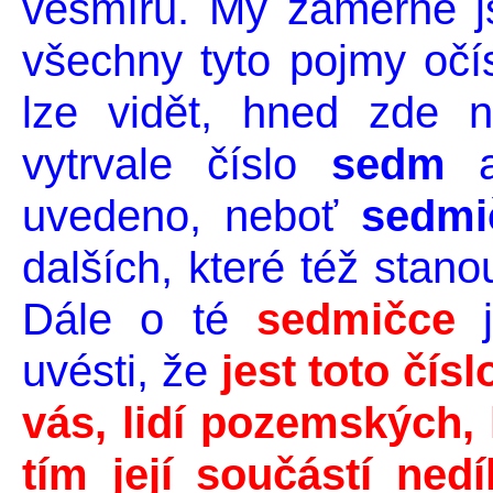
vesmírů. My záměrně 
všechny tyto pojmy očísl
lze vidět, hned zde 
vytrvale číslo
sedm
a
uvedeno, neboť
sedmi
dalších, které též stano
Dále o té
sedmičce
j
uvésti, že
jest toto čís
vás, lidí pozemských, k
tím její součástí nedí