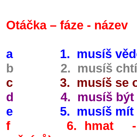
Otáčka – fáze - název
a 1. musíš věd
b
2. musíš chtí
c
3. musíš se od
d
4. musíš být z
e
5. musíš mít z
f
6. hmat - I. eta