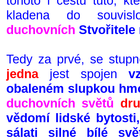
tohoto i cestu tuto, kt
kladena do souvis
duchovních
Stvořitele
Tedy za prvé, se stu
jedna
jest spojen
v
obaleném slupkou hm
duchovních světů
dr
vědomí lidské bytosti
sálati silné bílé s