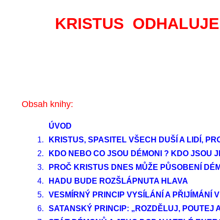
KRISTUS ODHALUJE
Obsah knihy:
ÚVOD
1.
KRISTUS, SPASITEL VŠECH DUŠÍ A LIDÍ, 
2.
KDO NEBO CO JSOU DÉMONI ? KDO JSOU J
3.
PROČ KRISTUS DNES MŮŽE PŮSOBENÍ DÉ
4.
HADU BUDE ROZŠLÁPNUTA HLAVA
5.
VESMÍRNÝ PRINCIP VYSÍLÁNÍ A PŘIJÍMÁN
6.
SATANSKÝ PRINCIP: „ROZDĚLUJ, POUTEJ 