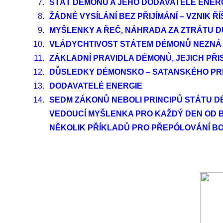
7.
STÁT DÉMONŮ A JEHO DODAVATELÉ ENERGI
8.
ŽÁDNÉ VYSÍLÁNÍ BEZ PŘIJÍMÁNÍ – VZNIK 
9.
MYŠLENKY A ŘEČ, NÁHRADA ZA ZTRÁTU 
10.
VLÁDYCHTIVOST STÁTEM DÉMONŮ NEZNÁ
11.
ZÁKLADNÍ PRAVIDLA DÉMONŮ, JEJICH PŘI
12.
DŮSLEDKY DÉMONSKO – SATANSKÉHO PRIN
13.
DODAVATELÉ ENERGIE
14.
SEDM ZÁKONŮ NEBOLI PRINCIPŮ STÁTU 
VEDOUCÍ MYŠLENKA PRO KAŽDÝ DEN OD
NĚKOLIK PŘÍKLADŮ PRO PŘEPÓLOVÁNÍ BO