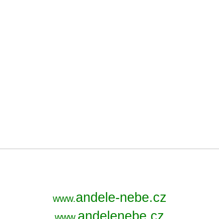
andele-nebe.cz
www.
andelenebe.cz
www.