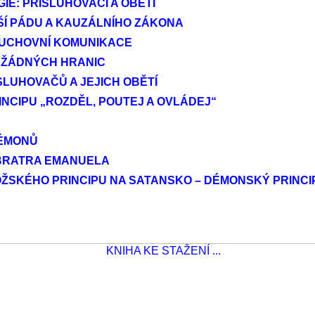
E: PŘISLUHOVAČI A OBĚTI
ŘÍŠÍ PÁDU A KAUZÁLNÍHO ZÁKONA
DUCHOVNÍ KOMUNIKACE
 ŽÁDNÝCH HRANIC
SLUHOVAČŮ A JEJICH OBĚTÍ
CIPU „ROZDĚL, POUTEJ A OVLÁDEJ“
DÉMONŮ
 BRATRA EMANUELA
ŽSKÉHO PRINCIPU NA SATANSKO – DÉMONSKÝ PRINCI