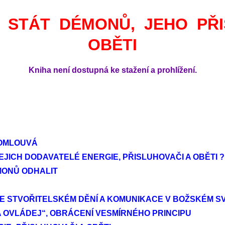
 STÁT DÉMONŮ, JEHO PŘ
OBĚTI
Kniha není dostupná ke stažení a prohlížení.
PROMLOUVÁ
EJICH DODAVATELÉ ENERGIE, PŘISLUHOVAČI A OBĚTI ?
MONŮ ODHALIT
Í VE STVOŘITELSKÉM DĚNÍ A KOMUNIKACE V BOŽSKÉM S
A OVLÁDEJ“, OBRÁCENÍ VESMÍRNÉHO PRINCIPU