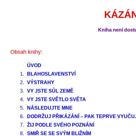
KÁZÁN
Kniha není dostu
Obsah knihy:
ÚVOD
1.
BLAHOSLAVENSTVÍ
2.
VÝSTRAHY
3.
VY JSTE SŮL ZEMĚ
4.
VY JSTE SVĚTLO SVĚTA
5.
NÁSLEDUJTE MNE
6.
DODRŽUJ PŘIKÁZÁNÍ – PAK TEPRVE VYUČU
7.
ŽIJ PODLE SVÉHO POZNÁNÍ
8.
SMIŘ SE SE SVÝM BLIŽNÍM