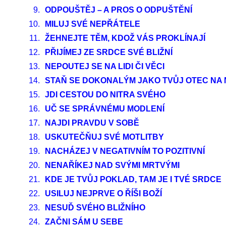
9.
ODPOUŠTĚJ – A PROS O ODPUŠTĚNÍ
10.
MILUJ SVÉ NEPŘÁTELE
11.
ŽEHNEJTE TĚM, KDOŽ VÁS PROKLÍNAJÍ
12.
PŘIJÍMEJ ZE SRDCE SVÉ BLIŽNÍ
13.
NEPOUTEJ SE NA LIDI ČI VĚCI
14.
STAŇ SE DOKONALÝM JAKO TVŮJ OTEC NA
15.
JDI CESTOU DO NITRA SVÉHO
16.
UČ SE SPRÁVNÉMU MODLENÍ
17.
NAJDI PRAVDU V SOBĚ
18.
USKUTEČŇUJ SVÉ MOTLITBY
19.
NACHÁZEJ V NEGATIVNÍM TO POZITIVNÍ
20.
NENAŘÍKEJ NAD SVÝMI MRTVÝMI
21.
KDE JE TVŮJ POKLAD, TAM JE I TVÉ SRDCE
22.
USILUJ NEJPRVE O ŘÍŠI BOŽÍ
23.
NESUĎ SVÉHO BLIŽNÍHO
24.
ZAČNI SÁM U SEBE