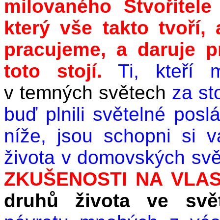
milovaného Stvořitel
který vše takto tvoří
pracujeme, a daruje 
toto stojí.
Ti, kteří m
v temných světech
za st
buď plnili světelné pos
níže, jsou schopni si 
života v domovských sv
ZKUŠENOSTI NA VLAS
druhů života ve
svě