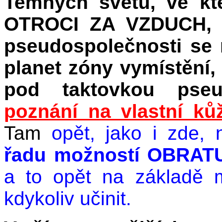
Temných světů, ve kt
OTROCI ZA VZDUCH, J
pseudospolečnosti se
planet zóny vymístění, 
pod taktovkou pse
poznání na vlastní kůž
Tam
opět, jako i zde, 
řadu možností OBRATU 
a to opět na základě 
kdykoliv učinit.