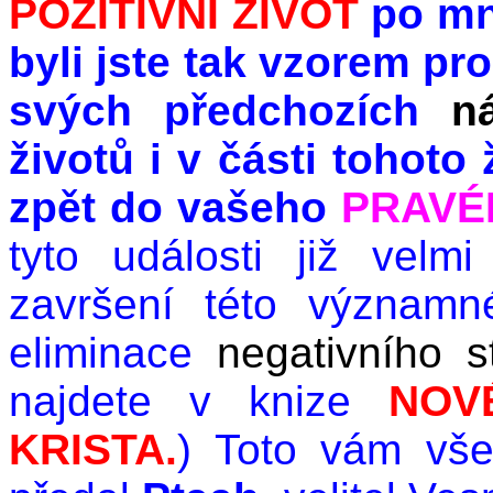
POZITIVNÍ ŽIVOT
po m
byli jste tak vzorem pro
svých předchozích
n
životů i v části tohoto 
zpět do vašeho
PRAVÉ
tyto události již vel
završení této význam
eliminace
negativního s
najdete v knize
NOV
KRISTA.
) Toto vám vše