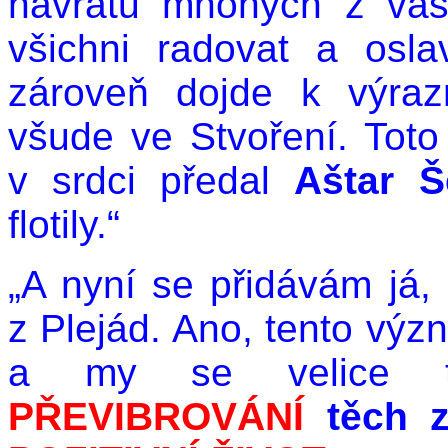
návratu mnohých z vá
všichni radovat a osl
zároveň dojde k výr
všude ve Stvoření. Toto
v srdci předal
Aštar Š
flotily.“
„A nyní se přidávám já,
z Plejád. Ano, tento vý
a my se velice
PŘEVIBROVÁNÍ
těch z 