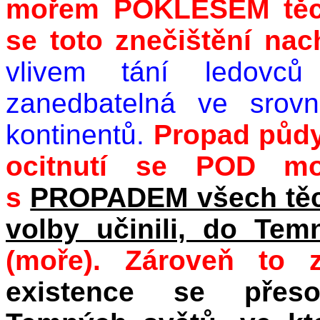
mořem POKLESEM těch 
se toto znečištění nac
vlivem tání ledovc
zanedbatelná ve srovn
kontinentů.
Propad půd
ocitnutí se POD 
s
PROPADEM všech těch 
volby učinili, do Te
(moře). Zároveň to
existence se přeso