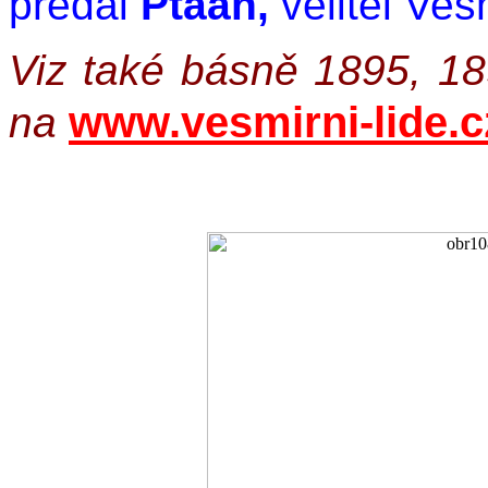
předal
Ptaah,
velitel Ves
Viz také básně 1895, 18
www.vesmirni-lide.c
na