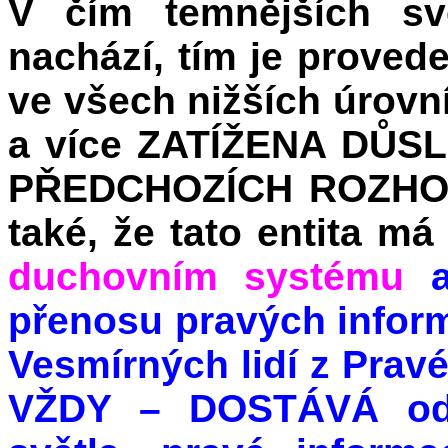
V čím temnějších svě
nachází, tím je provede
ve všech nižších úrovní
a více ZATÍŽENA DŮ
PŘEDCHOZÍCH ROZHOD
také, že tato entita m
duchovním systému
a
přenosu pravých infor
Vesmírných lidí z Pravé
VŽDY – DOSTÁVÁ od n