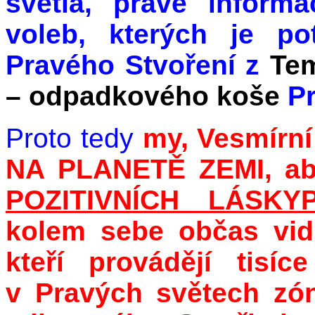
světla, pravé inform
voleb, kterých je po
Pravého Stvoření z
Tem
– odpadkového koše
P
Proto tedy
my, Vesmírní
NA PLANETĚ ZEMI, ab
POZITIVNÍCH LÁSKY
kolem sebe občas vidít
kteří provádějí tisí
v Pravých světech zó