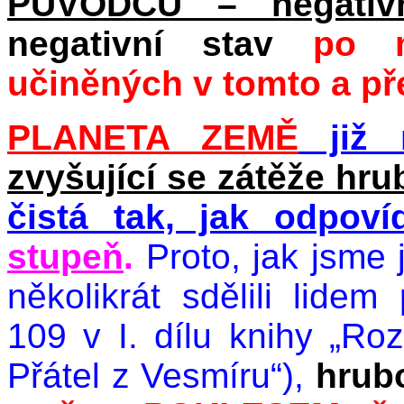
PŮVODCŮ – negativn
negativní stav
po mn
učiněných v tomto a př
PLANETA ZEMĚ
již 
zvyšující se zátěže hru
čistá tak, jak odpov
stupeň
.
Proto, jak jsme j
několikrát sdělili lide
109 v I. dílu knihy „R
Přátel z Vesmíru“),
hrub