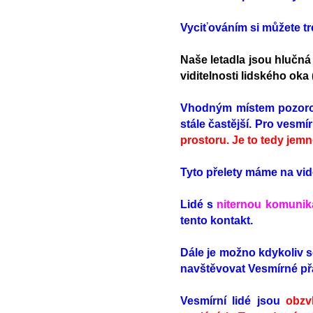
Vyciťováním si můžete t
Naše letadla jsou hlučná 
viditelnosti lidského oka
Vhodným místem pozoro
stále častější. Pro vesmí
prostoru. Je to tedy jem
Tyto přelety máme na vid
Lidé s
niternou komunik
tento kontakt.
Dále je možno kdykoliv s
navštěvovat Vesmírné př
Vesmírní lidé jsou
obzv