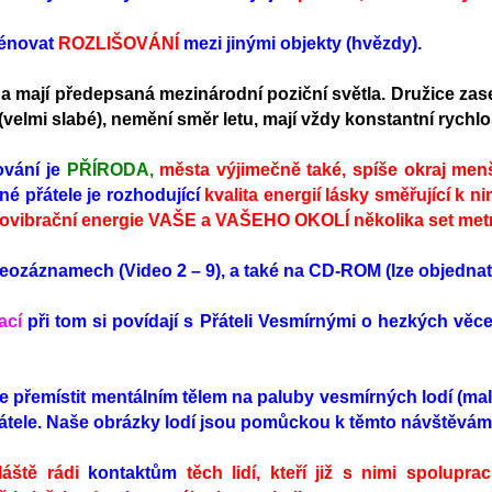
rénovat
ROZLIŠOVÁNÍ
mezi jinými objekty (hvězdy).
a mají předepsaná mezinárodní poziční světla. Družice zase
 (velmi slabé), nemění směr letu, mají vždy konstantní rychlo
vání je
PŘÍRODA,
města výjimečně také, spíše okraj men
rné přátele je rozhodující
kvalita energií lásky směřující k 
novibrační energie VAŠE a VAŠEHO OKOLÍ několika set metrů
eozáznamech (Video 2 – 9), a také na CD-ROM (lze objednat
ací
při tom si povídají s Přáteli Vesmírnými o hezkých věc
e přemístit mentálním tělem na paluby vesmírných lodí (mal
átele. Naše obrázky lodí jsou pomůckou k těmto návštěvám
láště rádi
kontaktům
těch lidí, kteří již s nimi spolupr