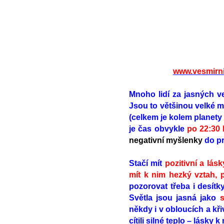
www.vesmirni
Mnoho lidí za jasných 
Jsou to většinou velké m
(celkem je kolem planety 
je čas obvykle
po 22:30 
negativní myšlenky
do pr
Stačí mít
pozitivní a lás
mít k nim hezký vztah, p
pozorovat třeba i desítky
Světla jsou jasná jako
s
někdy i v obloucích a kři
cítili silné teplo – lásk