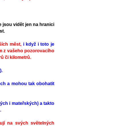
 jsou vidět jen na hranici
st.
ších měst,
i když i toto je
nim z vašeho pozorovacího
 či kilometrů.
).
ech a mohou tak obohatit
ých i mateřských) a takto
.
acují na svých světelných