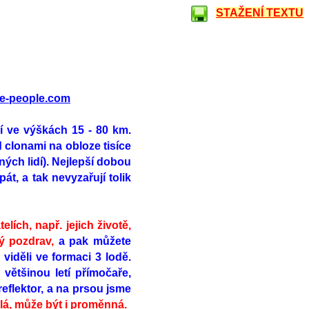
STAŽENÍ TEXTU
e-people.com
í ve výškách 15 - 80 km.
 clonami na obloze tisíce
ných lidí). Nejlepší dobou
át, a tak nevyzařují tolik
lích, např. jejich životě,
ý pozdrav,
a pak můžete
 viděli ve formaci 3 lodě.
většinou letí přímočaře,
reflektor, a na prsou jsme
lá, může být i proměnná.