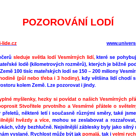
POZOROVÁNÍ LODÍ
-lide.cz
www.univers
večerů
sleduje světla lodí Vesmírných lidí,
které se pohybuj
ateřské lodě (kilometrových rozměrů), kterých je běžně pod
Země 100 tisíc mateřských lodí se 150 – 200 miliony Vesmír
hodině (půl nebo třeba i 3 hodiny),
kdy většina lidí chodí sp
ostoru kolem Země. Lze pozorovat i jindy.
kyplné myšlenky, hezky si povídat o našich Vesmírných přáte
oprosit Stvořitele prvotního a Vesmírné přátele o světeln
 přeletů, některé letí i současně různými směry, také jsme
ilnější hvězdy a více,
mohou se zeslabovat a rozzařovat, 
vkách, vždy bezhlučně. Nejsilnější záblesky byly jako silný 
y k nám vyslané. Rychlost může být jak
pomalá,
tak i
velmi rych