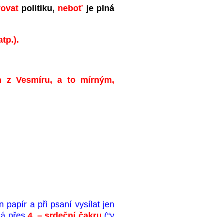
rovat
politiku,
neboť
je plná
tp.).
ch z Vesmíru, a to mírným,
 papír a při psaní vysílat jen
há přes
4. – srdeční čakru
(“v