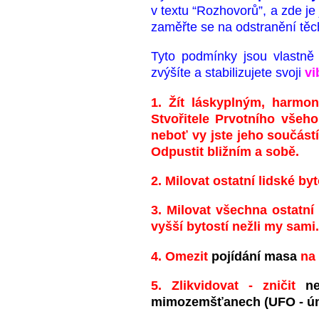
v textu “Rozhovorů”, a zde j
zaměřte se na odstranění těch
Tyto podmínky jsou vlastn
zvýšíte a stabilizujete svoji
vi
1. Žít láskyplným, harm
Stvořitele Prvotního všeh
neboť vy jste jeho součást
Odpustit bližním a sobě.
2. Milovat ostatní lidské byt
3. Milovat všechna ostatní S
vyšší bytostí nežli my sami.
4. Omezit
pojídání masa
na 
5. Zlikvidovat - zničit
neg
mimozemšťanech (UFO - únos