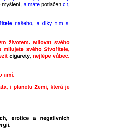
ké myšlení,
a máte
potlačen
cit,
řitele
našeho, a díky nim si
ým životem. Milovat svého
 milujete svého Stvořitele,
ezit
cigarety,
nejlépe vůbec.
co umí.
ata, i planetu Zemi, která je
ch, erotice a negativních
rgií.