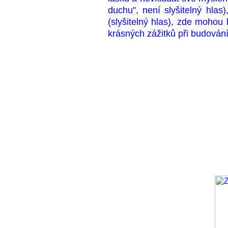
duchu”, není slyšitelný hlas)
(slyšitelný hlas), zde mohou b
krásných zážitků při budování