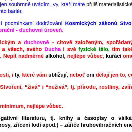
e jen souhrnně uvádím. Vy, kteří máte
příliš materialistic
to bariér.
ě i podmínkami dodržování
Kosmických zákonů
Stvo
brační - duchovní úroveň.
onickým a
duchovně
- citově založeným, spořádan
o a všech, svého
Ducha
i své
fyzické tělo,
tím také
í. Nepít nadměrně
alkohol
, nejlépe vůbec,
kuřáci
om
osti, i
ty,
které vám
ubližují,
neboť
oni
dělají jen to, 
tvoření, “živá” i “neživá”, tj. přírodu, rostliny, zvíř
minimum, nejlépe vůbec.
ativní literaturu, tj. knihy a časopisy o válká
y, zřícení lodí apod.) – zářiče hrubovibračních ene