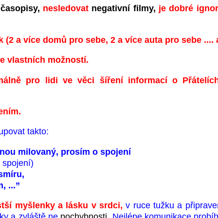
 časopisy,
nesledovat
negativní filmy,
je dobré igno
(2 a více domů pro sebe, 2 a více auta pro sebe .... a
e vlastních možností.
álně pro lidi ve věci šíření informací o Přátelí
ením.
upovat takto:
mnou milovaný, prosím o spojení
 spojení)
smíru,
...”
stší myšlenky a lásku v srdci,
v ruce tužku a připraven
ky a zvláště ne
pochybnosti.
Nejlépe komunikace probí