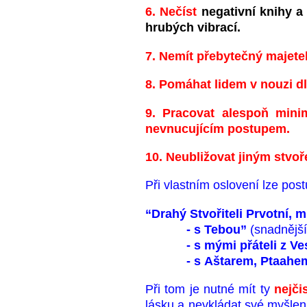
6. Nečíst
negativní knihy a
hrubých vibrací.
7. Nemít přebytečný majetek 
8. Pomáhat lidem v nouzi dl
9. Pracovat alespoň minim
nevnucujícím postupem.
10. Neubližovat jiným stvoř
Při vlastním oslovení lze post
“Drahý Stvořiteli Prvotní, 
- s Tebou”
(snadnější
- s mými přáteli z Ve
- s Aštarem, Ptaahem, 
Při tom je nutné mít ty
nejči
lásku a nevkládat své myšlen