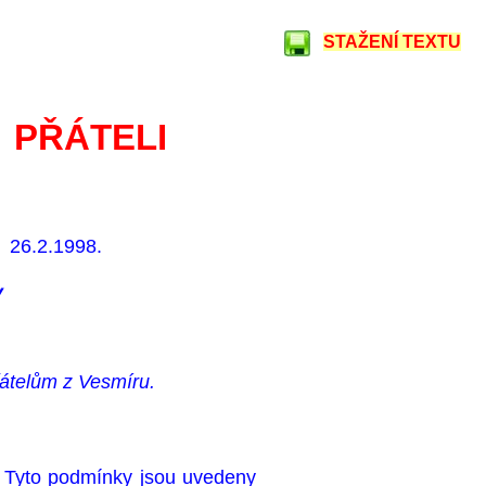
STAŽENÍ TEXTU
 PŘÁTELI
26.2.1998.
y
átelům z Vesmíru.
 Tyto podmínky jsou uvedeny