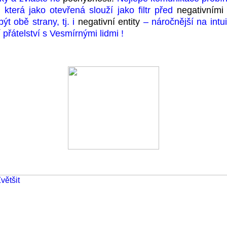
, která jako otevřená slouží jako filtr před
negativními 
ýt obě strany, tj. i
negativní entity
– náročnější na intui
 přátelství s Vesmírnými lidmi !