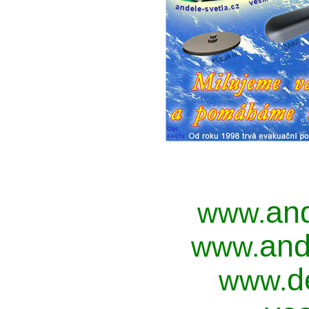
an
www.
and
www.
d
www.