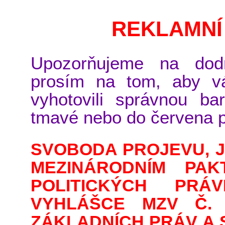
REKLAMNÍ
Upozorňujeme na dodrž
prosím na tom, aby v
vyhotovili správnou ba
tmavé nebo do červena 
SVOBODA PROJEVU, J
MEZINÁRODNÍM PA
POLITICKÝCH PRÁ
VYHLÁŠCE MZV Č. 1
ZÁKLADNÍCH PRÁV A