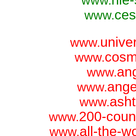
www.
ces
www.
unive
www.
cosm
www.
ang
www.
ange
www.
asht
www.
200-coun
www.
all-the-w
www.