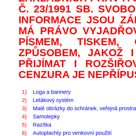
Č. 23/1991 SB. SVO
INFORMACE JSOU ZÁ
MÁ PRÁVO VYJADŘOV
PÍSMEM, TISKEM,
ZPŮSOBEM, JAKOŽ I
PŘIJÍMAT I ROZŠIŘO
CENZURA JE NEPŘÍPU
1)
Loga a bannery
2)
Letákový systém
3)
Malé obrázky do schránek, veřejná prostra
4)
Samolepky
5)
Razítka
6)
Autoplachty pro venkovní použití