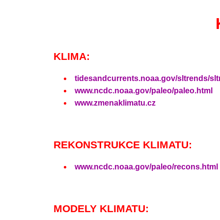
KLIMA:
tidesandcurrents.noaa.gov/sltrends/sl
www.ncdc.noaa.gov/paleo/paleo.html
www.zmenaklimatu.cz
REKONSTRUKCE KLIMATU:
www.ncdc.noaa.gov/paleo/recons.html
MODELY KLIMATU: