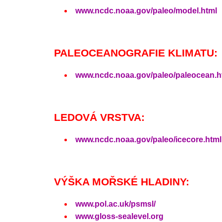
www.ncdc.noaa.gov/paleo/model.html
PALEOCEANOGRAFIE KLIMATU:
www.ncdc.noaa.gov/paleo/paleocean.h
LEDOVÁ VRSTVA:
www.ncdc.noaa.gov/paleo/icecore.html
VÝŠKA MOŘSKÉ HLADINY:
www.pol.ac.uk/psmsl/
www.gloss-sealevel.org